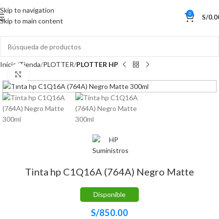
Skip to navigation
0
S/
0.0
Skip to main content
Inicio
Tienda
PLOTTER
PLOTTER HP
Haga Click para agrandar
Tinta hp C1Q16A (764A) Negro Matte
Disponible
S/
850.00