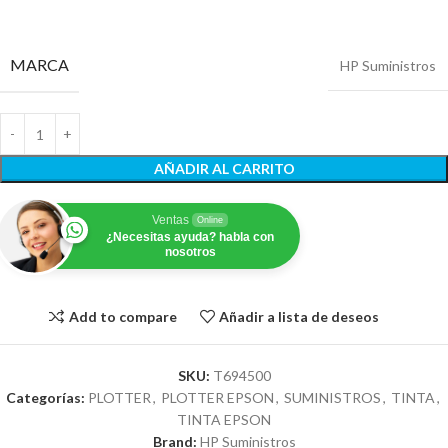
MARCA
HP Suministros
AÑADIR AL CARRITO
Ventas
Online
¿Necesitas ayuda? habla con
nosotros
Add to compare
Añadir a lista de deseos
SKU:
T694500
Categorías:
PLOTTER
,
PLOTTER EPSON
,
SUMINISTROS
,
TINTA
,
TINTA EPSON
Brand:
HP Suministros