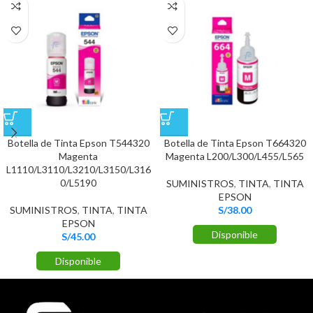
Botella de Tinta Epson T544320
Botella de Tinta Epson T664320
Magenta
Magenta L200/L300/L455/L565
L1110/L3110/L3210/L3150/L316
0/L5190
SUMINISTROS
,
TINTA
,
TINTA
EPSON
SUMINISTROS
,
TINTA
,
TINTA
S/
38.00
EPSON
Disponible
S/
45.00
Disponible