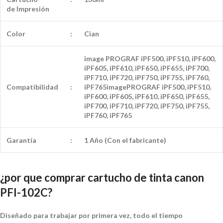
de
Impresión
Color
:
Cian
image PROGRAF iPF500, iPF510, iPF600,
iPF605, iPF610, iPF650, iPF655, iPF700,
iPF710, iPF720, iPF750, iPF755, iPF760,
Compatibilidad
:
iPF765imagePROGRAF iPF500, iPF510,
iPF600, iPF605, iPF610, iPF650, iPF655,
iPF700, iPF710, iPF720, iPF750, iPF755,
iPF760, iPF765
Garantía
:
1 Año (Con el fabricante)
¿por que comprar cartucho de tinta canon
PFI-102C?
Diseñado para trabajar por primera vez, todo el tiempo