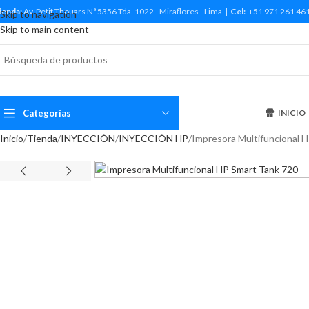
ienda:
Av. Petit Thouars Nª 5356 Tda. 1022 - Miraflores - Lima |
Cel:
+51 971 261 46
Skip to navigation
Skip to main content
Categorías
INICIO
Inicio
Tienda
INYECCIÓN
INYECCIÓN HP
Impresora Multifuncional 