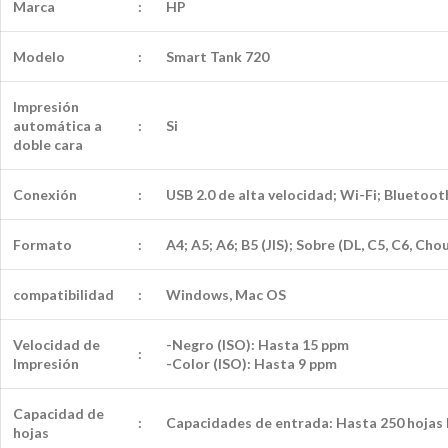
Marca
:
HP
Modelo
:
Smart Tank 720
Impresión
automática a
:
Si
doble cara
Conexión
:
USB 2.0 de alta velocidad; Wi-Fi; Bluetoot
Formato
:
A4; A5; A6; B5 (JIS); Sobre (DL, C5, C6, Ch
compatibilidad
:
Windows, Mac OS
Velocidad de
-Negro (ISO): Hasta 15 ppm
:
Impresión
-Color (ISO): Hasta 9 ppm
Capacidad de
:
Capacidades de entrada: Hasta 250 hojas E
hojas