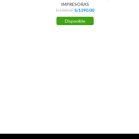
IMPRESORAS
S/
1290.00
S/
1399.00
Disponible
Im