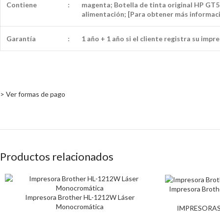
Contiene
:
magenta; Botella de tinta original HP GT52
alimentación; [Para obtener más informaci
Garantía
:
1 año + 1 año si el cliente registra su im
> Ver formas de pago
Productos relacionados
Impresora Brot
Impresora Brother HL-1212W Láser
Monocromática
IMPRESORA