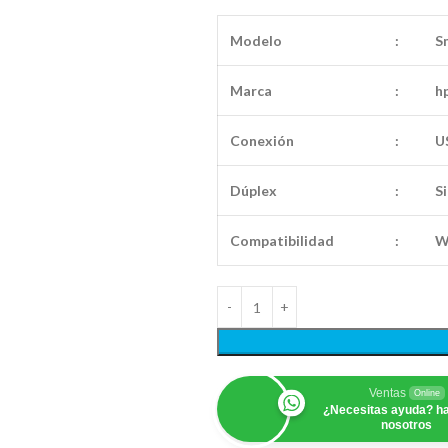
Modelo
:
S
Marca
:
h
Conexión
:
U
Dúplex
:
Si
Compatibilidad
:
W
Ventas
Online
¿Necesitas ayuda? ha
nosotros