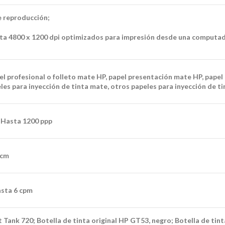
e reproducción;
sta 4800 x 1200 dpi optimizados para impresión desde una computad
el profesional o folleto mate HP, papel presentación mate HP, papel p
les para inyección de tinta mate, otros papeles para inyección de tin
 Hasta 1200 ppp
 cm
asta 6 cpm
k 720; Botella de tinta original HP GT53, negro; Botella de tinta 