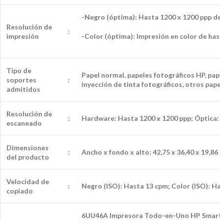
-Negro (óptima): Hasta 1200 x 1200 ppp d
Resolución de
:
impresión
-Color (óptima): Impresión en color de ha
Tipo de
Papel normal, papeles fotográficos HP, pap
soportes
:
inyección de tinta fotográficos, otros pape
admitidos
Resolución de
:
Hardware: Hasta 1200 x 1200 ppp; Óptica:
escaneado
Dimensiones
:
Ancho x fondo x alto: 42,75 x 36,40 x 19,86
del producto
Velocidad de
:
Negro (ISO): Hasta 13 cpm; Color (ISO): H
copiado
6UU46A Impresora Todo-en-Uno HP Smart Tan