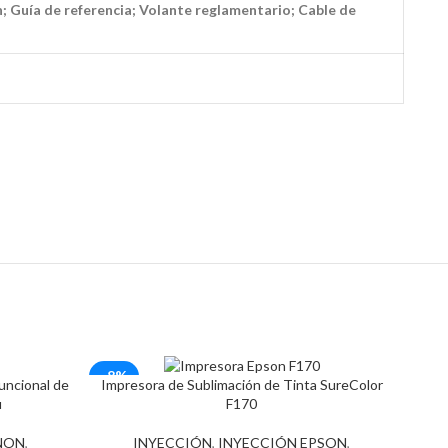
n; Guía de referencia; Volante reglamentario; Cable de
-8%
uncional de
Impresora de Sublimación de Tinta SureColor
i
F170
NON
,
INYECCIÓN
,
INYECCIÓN EPSON
,