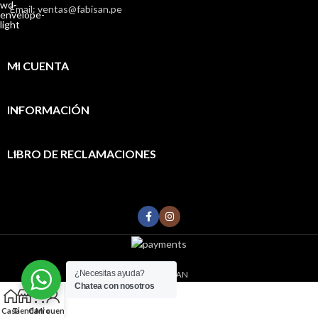
Email: ventas@fabisan.pe
MI CUENTA
INFORMACIÓN
LIBRO DE RECLAMACIONES
¿Necesitas ayuda?
2022
FABISAN
Chatea con nosotros
0
Casa
Tienda
Carro
Mi cuenta