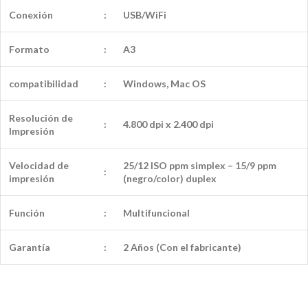
Conexión
:
USB/WiFi
Formato
:
A3
compatibilidad
:
Windows, Mac OS
Resolución de
:
4.800 dpi x 2.400 dpi
Impresión
Velocidad de
25/12 ISO ppm simplex – 15/9 ppm
:
impresión
(negro/color) duplex
Función
:
Multifuncional
Garantía
:
2 Años (Con el fabricante)