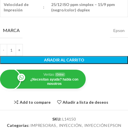
Velocidad de
25/12 ISO ppm simplex – 15/9 ppm
:
I
mpresión
(negro/color) duplex
MARCA
Epson
AÑADIR AL CARRITO
Ventas
Online
¿Necesitas ayuda? habla con
nosotros
Add to compare
Añadir a lista de deseos
SKU:
L14150
Categorías:
IMPRESORAS
,
INYECCIÓN
,
INYECCIÓN EPSON