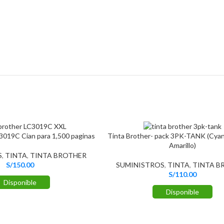
-3019C Cian para 1,500 paginas
Tinta Brother- pack 3PK-TANK (Cyan
Amarillo)
S
,
TINTA
,
TINTA BROTHER
S/
150.00
SUMINISTROS
,
TINTA
,
TINTA B
S/
110.00
Disponible
Disponible