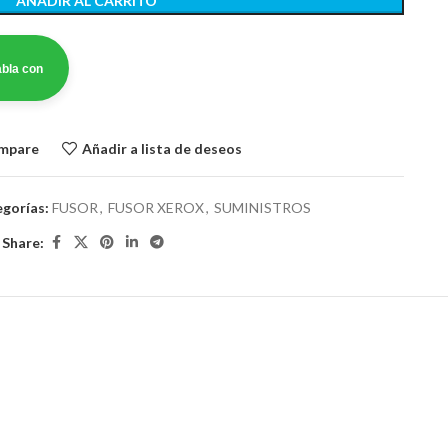
AÑADIR AL CARRITO
bla con
ompare
Añadir a lista de deseos
gorías:
FUSOR
,
FUSOR XEROX
,
SUMINISTROS
Share: