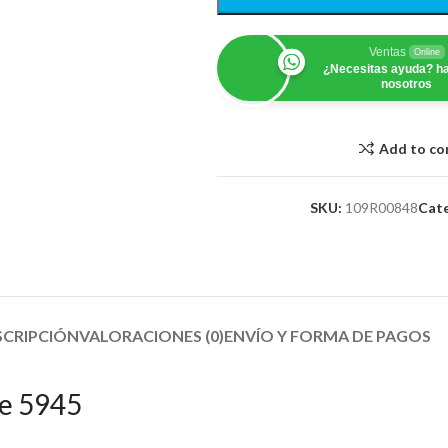
Ventas
Online
¿Necesitas ayuda? ha
nosotros
Add to c
SKU:
109R00848
Cate
SCRIPCIÓN
VALORACIONES (0)
ENVÍO Y FORMA DE PAGOS​
e 5945