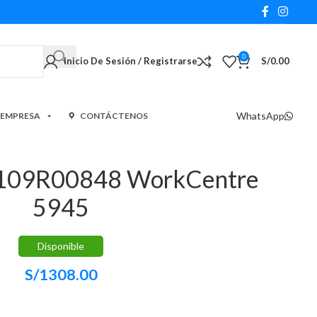
0
Inicio De Sesión / Registrarse
S/
0.00
WhatsApp
 EMPRESA
CONTÁCTENOS
 109R00848 WorkCentre
5945
Disponible
S/
1308.00