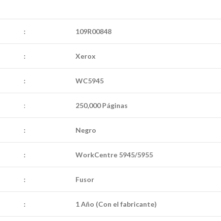
:
109R00848
:
Xerox
:
WC5945
:
250,000 Páginas
:
Negro
:
WorkCentre 5945/5955
:
Fusor
:
1 Año (Con el fabricante)