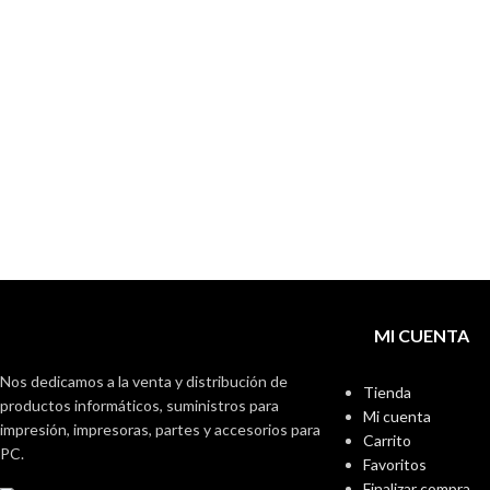
MI CUENTA
Nos dedicamos a la venta y distribución de
Tienda
productos informáticos, suministros para
Mi cuenta
impresión, impresoras, partes y accesorios para
Carrito
PC.
Favoritos
Finalizar compra