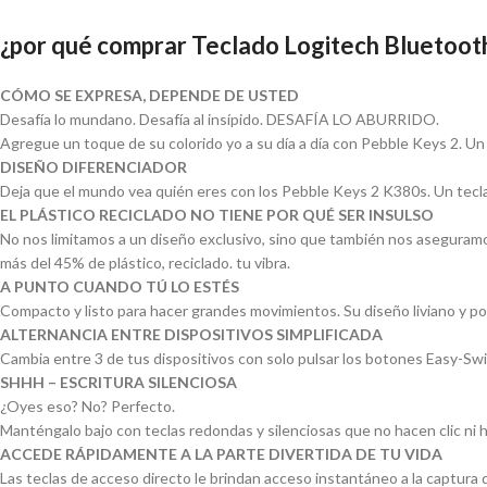
¿por qué comprar Teclado Logitech Bluetoot
CÓMO SE EXPRESA, DEPENDE DE USTED
Desafía lo mundano. Desafía al insípido. DESAFÍA LO ABURRIDO.
Agregue un toque de su colorido yo a su día a día con Pebble Keys 2. Un
DISEÑO DIFERENCIADOR
Deja que el mundo vea quién eres con los Pebble Keys 2 K380s. Un tecla
EL PLÁSTICO RECICLADO NO TIENE POR QUÉ SER INSULSO
No nos limitamos a un diseño exclusivo, sino que también nos aseguram
más del 45% de plástico, reciclado. tu vibra.
A PUNTO CUANDO TÚ LO ESTÉS
Compacto y listo para hacer grandes movimientos. Su diseño liviano y por
ALTERNANCIA ENTRE DISPOSITIVOS SIMPLIFICADA
Cambia entre 3 de tus dispositivos con solo pulsar los botones Easy-S
SHHH – ESCRITURA SILENCIOSA
¿Oyes eso? No? Perfecto.
Manténgalo bajo con teclas redondas y silenciosas que no hacen clic ni ha
ACCEDE RÁPIDAMENTE A LA PARTE DIVERTIDA DE TU VIDA
Las teclas de acceso directo le brindan acceso instantáneo a la captura d