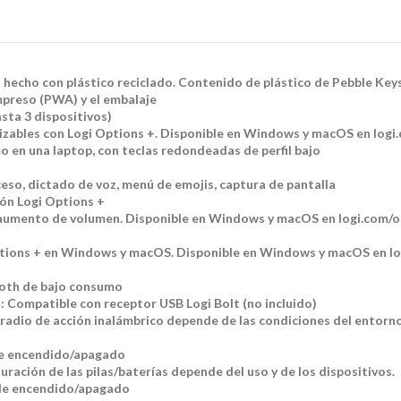
a hecho con plástico reciclado. Contenido de plástico de Pebble Keys
mpreso (PWA) y el embalaje
sta 3 dispositivos)
lizables con Logi Options +. Disponible en Windows y macOS en logi
mo en una laptop, con teclas redondeadas de perfil bajo
eso, dictado de voz, menú de emojis, captura de pantalla
ión Logi Options +
y aumento de volumen. Disponible en Windows y macOS en logi.com/o
Options + en Windows y macOS. Disponible en Windows y macOS en l
ooth de bajo consumo
: Compatible con receptor USB Logi Bolt (no incluido)
 radio de acción inalámbrico depende de las condiciones del entorno 
 de encendido/apagado
ración de las pilas/baterías depende del uso y de los dispositivos.
de encendido/apagado