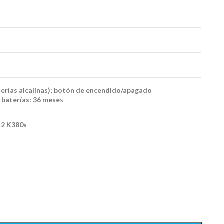
terías alcalinas); botón de encendido/apagado
 baterías: 36 mese
s
 2 K380s