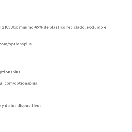
 2 K380s: mínimo 49% de plástico reciclado, excluido el
.com/optionsplus
ptionsplus
ogi.com/optionsplus
y de los dispositivos.