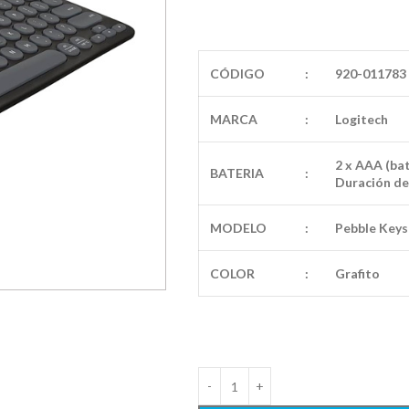
CÓDIGO
:
920-011783
MARCA
:
Logitech
2 x AAA (ba
BATERIA
:
Duración de
MODELO
:
Pebble Keys
COLOR
:
Grafito