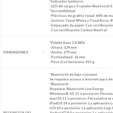
*Indicador luminoso
-LED de carga y 3 canales Bluetooth 
*Sostenibilidad
-Plásticos de grafito tonal: 64% de 
-lásticos Tonal White y Tonal Rose: 
-Empacado de papel: Con certificaci
-Con certificación Carbon Neutral
*Pebble Keys 2 K380s
-Altura: 124 mm
DIMENSIONES
:
-Ancho: 279 mm
-Profundidad: 16 mm
-Peso (con baterías): 415 g
*Bluetooth de bajo consumo
Se requiere acceso a Internet para d
*Bluetooth
Requiere: Bluetooth Low Energy
Windows® 10, 11 o posterior. Persona
macOS 11 o posterior. Personalice el
iPadOS 14 o posterior. La aplicación L
iOS 14 o posterior. La aplicación Logi
REQUISITOS DEL
Android™ 9.0 o posterior. La aplicació