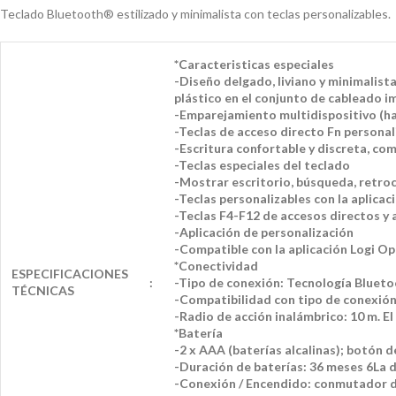
Teclado Bluetooth® estilizado y minimalista con teclas personalizables.
*Caracteristicas especiales
-Diseño delgado, liviano y minimalist
plástico en el conjunto de cableado i
-Emparejamiento multidispositivo (ha
-Teclas de acceso directo Fn persona
-Escritura confortable y discreta, co
-Teclas especiales del teclado
-Mostrar escritorio, búsqueda, retroc
-Teclas personalizables con la aplicac
-Teclas F4-F12 de accesos directos 
-Aplicación de personalización
-Compatible con la aplicación Logi 
*Conectividad
ESPECIFICACIONES
:
-Tipo de conexión: Tecnología Bluet
TÉCNICAS
-Compatibilidad con tipo de conexión
-Radio de acción inalámbrico: 10 m. El
*Batería
-2 x AAA (baterías alcalinas); botón
-Duración de baterías: 36 meses 6La du
-Conexión / Encendido: conmutador 