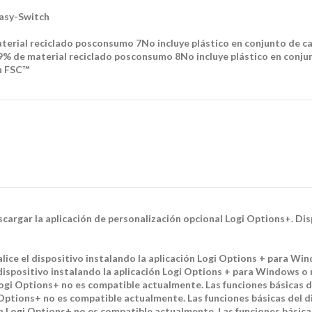
Easy-Switch
material reciclado posconsumo 7No incluye plástico en conjunto de 
49% de material reciclado posconsumo 8No incluye plástico en conj
ón FSC™
escargar la aplicación de personalización opcional Logi Options+. 
lice el dispositivo instalando la aplicación Logi Options + para W
 dispositivo instalando la aplicación Logi Options + para Windows 
ogi Options+ no es compatible actualmente. Las funciones básicas del
 Options+ no es compatible actualmente. Las funciones básicas del di
n Logi Options+ no es compatible actualmente. Las funciones básicas 