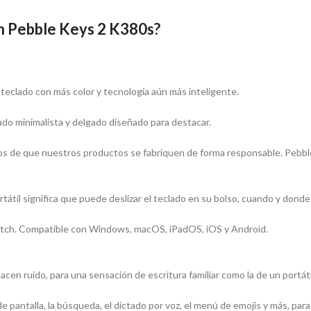
h Pebble Keys 2 K380s?
 teclado con más color y tecnología aún más inteligente.
do minimalista y delgado diseñado para destacar.
os de que nuestros productos se fabriquen de forma responsable. Pebble
tátil significa que puede deslizar el teclado en su bolso, cuando y donde
witch. Compatible con Windows, macOS, iPadOS, iOS y Android.
cen ruido, para una sensación de escritura familiar como la de un portáti
e pantalla, la búsqueda, el dictado por voz, el menú de emojis y más, para