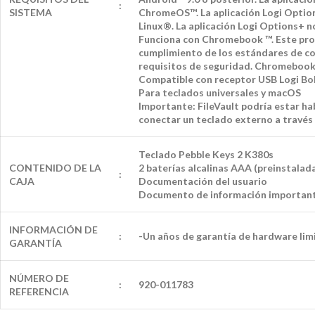
:
SISTEMA
ChromeOS™. La aplicación Logi Options
Linux®. La aplicación Logi Options+ no
Funciona con Chromebook ™. Este prod
cumplimiento de los estándares de com
requisitos de seguridad. Chromebook
Compatible con receptor USB Logi Bolt
Para teclados universales y macOS
Importante: FileVault podría estar hab
conectar un teclado externo a través 
Teclado Pebble Keys 2 K380s
CONTENIDO DE LA
2 baterías alcalinas AAA (preinstalad
:
CAJA
Documentación del usuario
Documento de información importante
INFORMACIÓN DE
:
-Un años de garantía de hardware lim
GARANTÍA
NÚMERO DE
:
920-011783
REFERENCIA