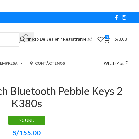
0
Inicio De Sesión / Registrarse
S/
0.00
WhatsApp
 EMPRESA
CONTÁCTENOS
ch Bluetooth Pebble Keys 2
K380s
20 UND
S/
155.00