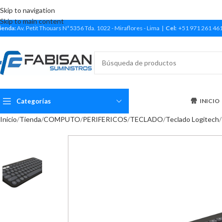
Skip to navigation
Skip to main content
ienda:
Av. Petit Thouars Nª 5356 Tda. 1022 - Miraflores - Lima |
Cel:
+51 971 261 46
Categorías
INICIO
Inicio
Tienda
COMPUTO
PERIFERICOS
TECLADO
Teclado Logitech