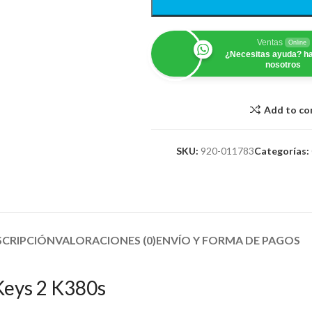
Ventas
Online
¿Necesitas ayuda? ha
nosotros
Add to c
SKU:
920-011783
Categorías:
SCRIPCIÓN
VALORACIONES (0)
ENVÍO Y FORMA DE PAGOS​
Keys 2 K380s