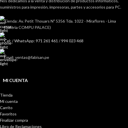
Nos dedicamos a la venta y distribución de productos informáticos,
suministros para impresión, impresoras, partes y accesorios para PC.
Tienda: Av. Petit Thouars Nª 5356 Tda. 1022 - Miraflores - Lima
(Galerìa COMPU PALACE)
Cel: / WhatsApp: 971 261 461 / 994 023 468
Email: ventas@fabisan.pe
MI CUENTA
Tienda
Mi cuenta
Carrito
Favoritos
Finalizar compra
Libro de Reclamaciones