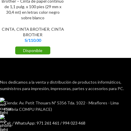
Brother – Cinta de papel continuo
de 1,1 pulg. x 100 pies (29 mm x
30,4 mt) en letras color negro
sobre blanco
CINTA
,
CINTA BROTHER
,
CINTA
BROTHER
S/
110.00
Disponible
Nos dedicamos a la venta y distribución de productos informáticos,
suministros para impresión, impresoras, partes y accesorios para PC.
Tienda: Av. Petit Thouars Nª 5356 Tda. 1022 - Miraflores - Lima
(Galerìa COMPU PALACE)
Cel: / WhatsApp: 971 261 461 / 994 023 468