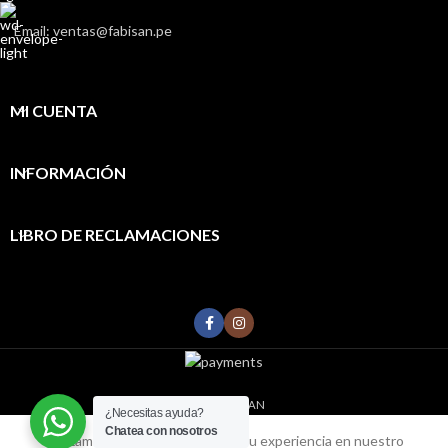
Email: ventas@fabisan.pe
MI CUENTA
INFORMACIÓN
LIBRO DE RECLAMACIONES
2022
FABISAN
¿Necesitas ayuda?
Chatea con nosotros
Utilizamos cookies para mejorar su experiencia en nuestro
0