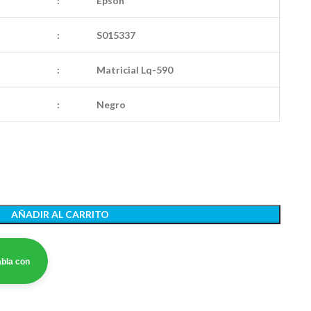
:
Epson
:
S015337
:
Matricial Lq-590
:
Negro
AÑADIR AL CARRITO
bla con