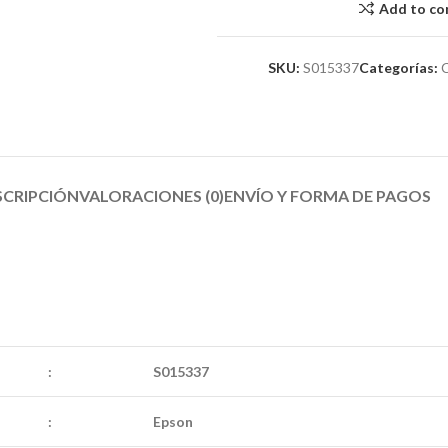
Add to c
SKU:
S015337
Categorías:
SCRIPCIÓN
VALORACIONES (0)
ENVÍO Y FORMA DE PAGOS​
:
S015337
:
Epson