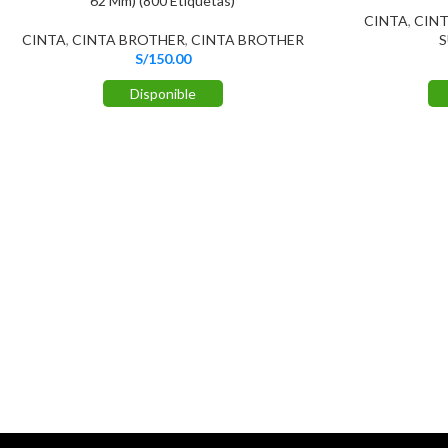
62 Mm) (800 Etiquetas)
CINTA
,
CIN
CINTA
,
CINTA BROTHER
,
CINTA BROTHER
S
S/
150.00
Disponible