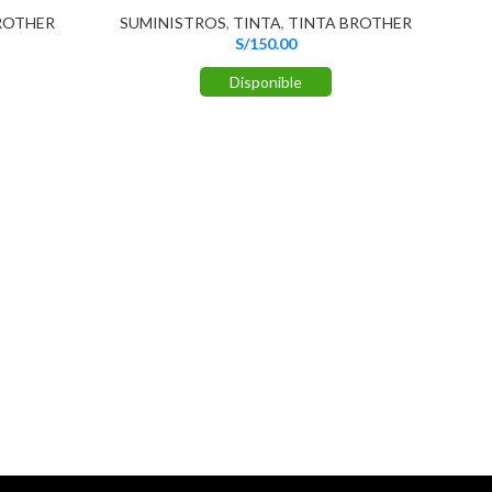
ROTHER
SUMINISTROS
,
TINTA
,
TINTA BROTHER
S/
150.00
Disponible
Tin
S