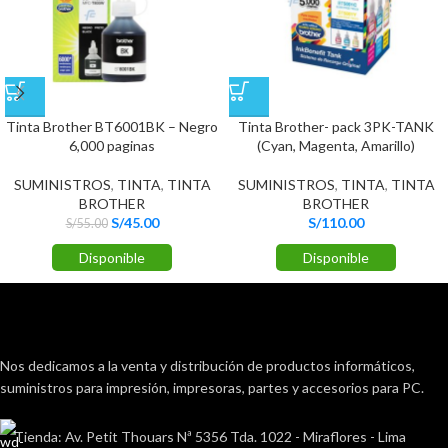
Tinta Brother BT6001BK – Negro
Tinta Brother- pack 3PK-TANK
6,000 paginas
(Cyan, Magenta, Amarillo)
SUMINISTROS
,
TINTA
,
TINTA
SUMINISTROS
,
TINTA
,
TINTA
BROTHER
BROTHER
S/
45.00
S/
110.00
S/
55.00
Disponible
Disponible
Nos dedicamos a la venta y distribución de productos informáticos,
suministros para impresión, impresoras, partes y accesorios para PC.
Tienda: Av. Petit Thouars Nª 5356 Tda. 1022 - Miraflores - Lima