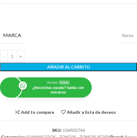
MARCA
Xerox
AÑADIR AL CARRITO
Ventas
Online
¿Necesitas ayuda? habla con
nosotros
Add to compare
Añadir a lista de deseos
SKU:
106R03746
Categorías:
SUMINISTROS
,
TONERS
,
TONERS XER0X
Brand:
Xerox