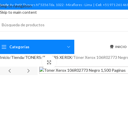
ienda:
Av. Petit Thouars Nª 5356 Tda. 1022 - Miraflores - Lima |
Cel:
+51 971 261 46
Skip to navigation
Skip to main content
Categorías
INICIO
Inicio
Tienda
TONERS
TONERS XER0X
Tóner Xerox 106R02773 Negr
Haga Click para agrandar