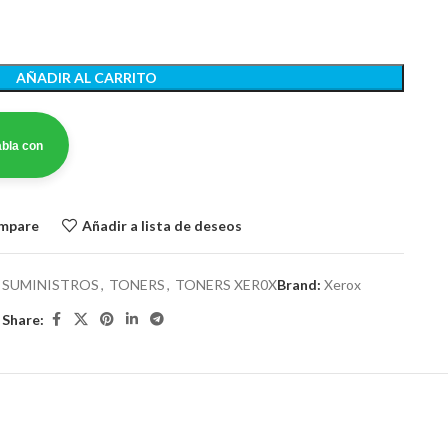
AÑADIR AL CARRITO
bla con
ompare
Añadir a lista de deseos
SUMINISTROS
,
TONERS
,
TONERS XER0X
Brand:
Xerox
Share: