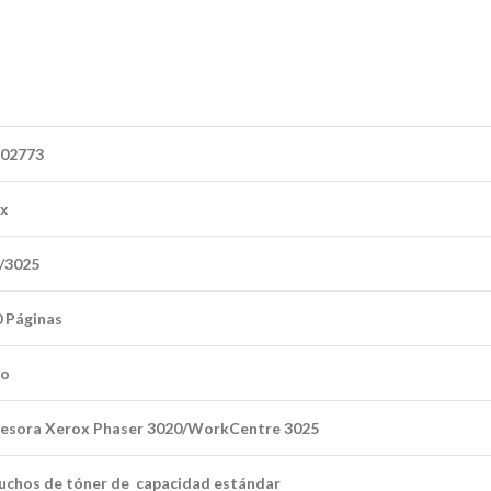
02773
x
/3025
0 Páginas
ro
esora Xerox Phaser 3020/WorkCentre 3025
uchos de tóner de capacidad estándar