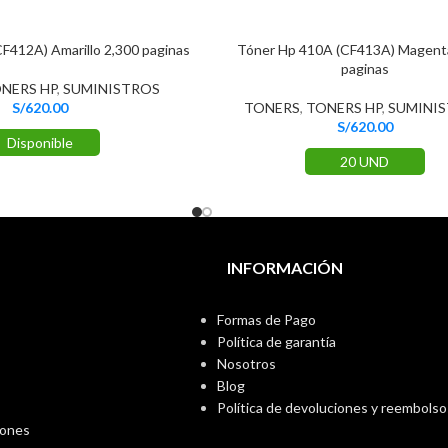
F412A) Amarillo 2,300 paginas
Tóner Hp 410A (CF413A) Magent
paginas
NERS HP
,
SUMINISTROS
S/
620.00
TONERS
,
TONERS HP
,
SUMINI
S/
620.00
Disponible
20 UND
INFORMACIÓN
Formas de Pago
Política de garantía
Nosotros
Blog
Política de devoluciones y reembolso
iones