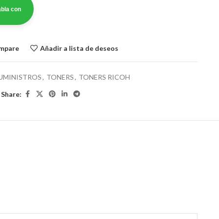
bla con
ompare
Añadir a lista de deseos
UMINISTROS
,
TONERS
,
TONERS RICOH
Share: