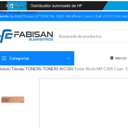
Skip to navigation
Skip to main content
ienda:
Av. Petit Thouars Nª 5356 Tda. 1022 - Miraflores - Lima |
Cel:
+51 971 261 46
Categorías
INICIO
Inicio
Tienda
TONERS
TONERS RICOH
Toner Ricoh MP C305 Cyan