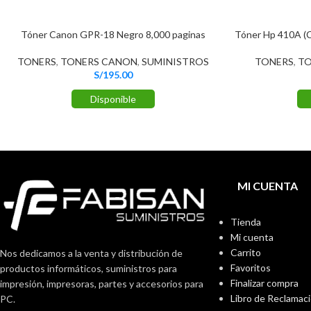
Tóner Canon GPR-18 Negro 8,000 paginas
Tóner Hp 410A (C
TONERS
,
TONERS CANON
,
SUMINISTROS
TONERS
,
TO
S/
195.00
Disponible
MI CUENTA
Tienda
Mi cuenta
Carrito
Nos dedicamos a la venta y distribución de
Favoritos
productos informáticos, suministros para
Finalizar compra
impresión, impresoras, partes y accesorios para
Libro de Reclamac
PC.