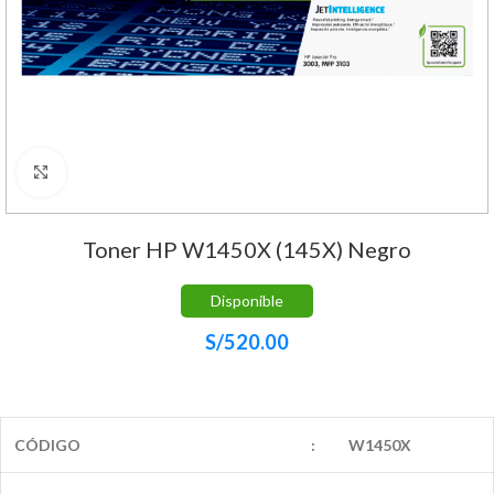
Haga Click para agrandar
Toner HP W1450X (145X) Negro
Disponible
S/
520.00
CÓDIGO
:
W1450X