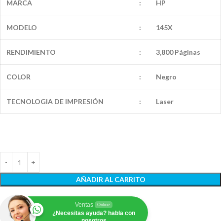
MARCA
:
HP
MODELO
:
145X
RENDIMIENTO
:
3,800 Páginas
COLOR
:
Negro
TECNOLOGIA DE IMPRESIÓN
:
Laser
AÑADIR AL CARRITO
Ventas
Online
¿Necesitas ayuda? habla con
nosotros