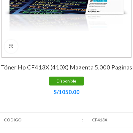
Haga Click para agrandar
Tóner Hp CF413X (410X) Magenta 5,000 Paginas
Disponible
S/
1050.00
CÓDIGO
:
CF413X