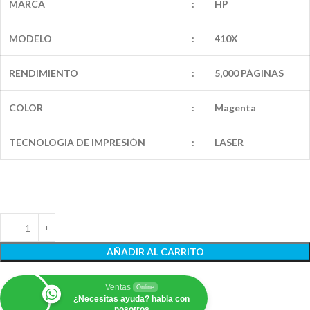
MARCA
:
HP
MODELO
:
410X
RENDIMIENTO
:
5,000 PÁGINAS
COLOR
:
Magenta
TECNOLOGIA DE IMPRESIÓN
:
LASER
AÑADIR AL CARRITO
Ventas
Online
¿Necesitas ayuda? habla con
nosotros