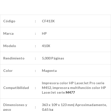
Código
:
CF413X
Marca
:
HP
Modelo
:
410X
Rendimiento
:
5,000 Páginas
Color
:
Magenta
Impresora color HP LaserJet Pro serie
Compatibilidad
:
M452, impresora multifunción color HP
LaserJet serie
M477
Dimensiones y
363 x 109 x 123 mm| Aproximadamente,
:
peso
0,65 kg