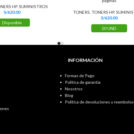
paginas
NERS HP
,
SUMINISTROS
S/
620.00
TONERS
,
TONERS HP
,
SUMINI
S/
620.00
Disponible
20 UND
INFORMACIÓN
Formas de Pago
Política de garantía
Nosotros
Blog
Política de devoluciones y reembolso
iones