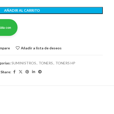
AÑADIR AL CARRITO
bla con
ompare
Añadir a lista de deseos
orías:
SUMINISTROS
,
TONERS
,
TONERS HP
Share: