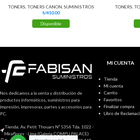
TONERS
,
TONERS CANON
,
SUMINISTROS
TONERS
,
TO
S/
410.00
Disponible
MI CUENTA
Tienda
Mi cuenta
Carrito
Nos dedicamos a la venta y distribución de
Favoritos
productos informáticos, suministros para
Finalizar compra
impresión, impresoras, partes y accesorios para
Libro de Reclamac
PC.
Tienda: Av. Petit Thouars Nª 5356 Tda. 1022 -
Miraflores - Lima (Galerìa COMPU PALACE)