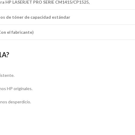
ora HP LASERJET PRO SERIE CM1415/CP1525,
os de tóner de capacidad
estándar
on el fabricante)
1A?
istente.
hos HP originales.
enos desperdicio.