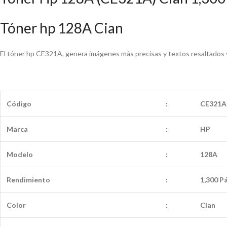
Tóner hp 128A Cian
El tóner hp CE321A, genera imágenes más precisas y textos resaltados y
Código
:
CE321A
Marca
:
HP
Modelo
:
128A
Rendimiento
:
1,300 P
Color
:
Cian