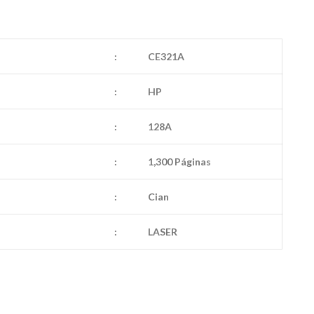
:
CE321A
:
HP
:
128A
:
1,300 Páginas
:
Cian
:
LASER