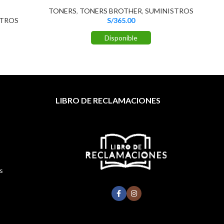
TONERS
,
TONERS BROTHER
,
SUMINISTROS
TO
STROS
S/
365.00
Disponible
LIBRO DE RECLAMACIONES
s