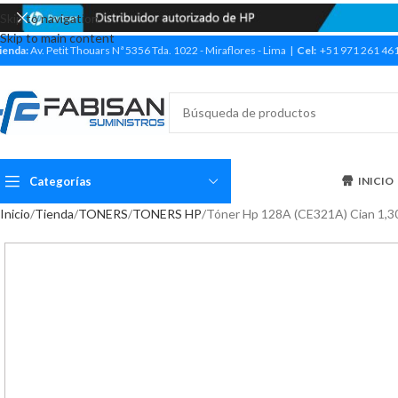
Skip to navigation
Skip to main content
ienda:
Av. Petit Thouars Nª 5356 Tda. 1022 - Miraflores - Lima |
Cel:
+51 971 261 46
Categorías
INICIO
Inicio
Tienda
TONERS
TONERS HP
Tóner Hp 128A (CE321A) Cian 1,3