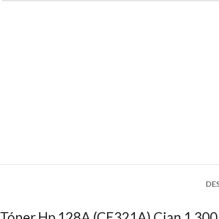
DE
Tóner Hp 128A (CE321A) Cian 1,300