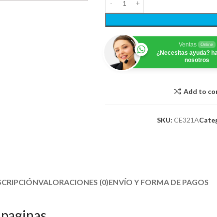
Ventas
Online
¿Necesitas ayuda? ha
nosotros
Add to c
SKU:
CE321A
Categ
SCRIPCIÓN
VALORACIONES (0)
ENVÍO Y FORMA DE PAGOS​
 paginas