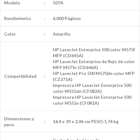
Modelo
:
507A
Rendimiento
:
6,000 Páginas
Color
:
Amarillo
HP LaserJet Enterprise 500 color M575f
MFP (CD645A)
HP LaserJet Enterprise de flujo de color
MFP M575c (CD646A)
HP LaserJet Pro 500 M570dn color MFP
Compatibilidad
:
(CZ271A)
Impresora HP LaserJet Enterprise 500
color M551dn (CF082A)
Impresora HP LaserJet Enterprise 500
color M551n (CF081A)
Dimensiones y
:
16.4 x 39 x 2.06 cm PESO:1.74 kg
peso