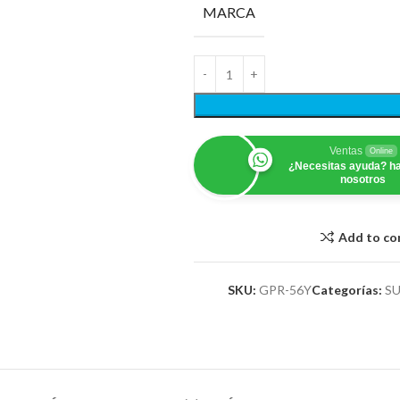
MARCA
Ventas
Online
¿Necesitas ayuda? ha
nosotros
Add to c
SKU:
GPR-56Y
Categorías:
S