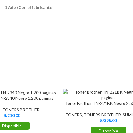
1 Año (Con el fabricante)
TN-2340 Negro 1,200 paginas
Tóner Brother TN-221BK Negro 2,50
S
,
TONERS BROTHER
TONERS
,
TONERS BROTHER
,
SUMI
S/
210.00
S/
395.00
Disponible
Disponible