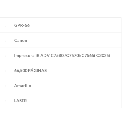
:
GPR-56
:
Canon
:
Impresora iR ADV C7580i/C7570i/C7565i C3025i
:
66,500 PÁGINAS
:
Amarillo
:
LASER