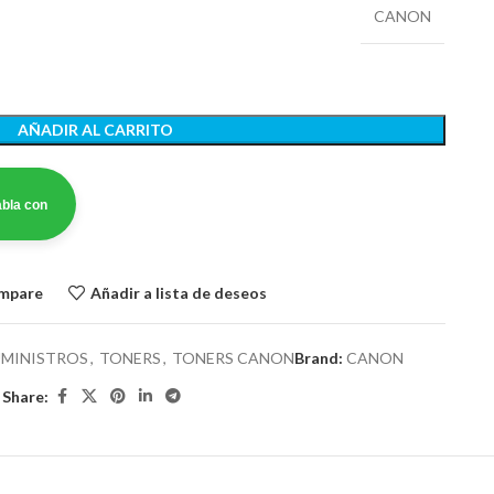
CANON
AÑADIR AL CARRITO
bla con
ompare
Añadir a lista de deseos
UMINISTROS
,
TONERS
,
TONERS CANON
Brand:
CANON
Share: