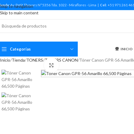
ienda:
Av. Petit Thouars Nª 5356 Tda. 1022 - Miraflores - Lima |
Cel:
+51 971 261 46
Skip to navigation
Skip to main content
Categorías
INICIO
Inicio
Tienda
TONERS
TONERS CANON
Tóner Canon GPR-56 Amarill
Haga Click para agrandar