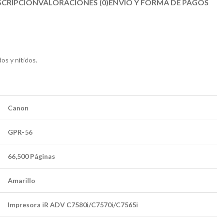
SCRIPCIÓN
VALORACIONES (0)
ENVÍO Y FORMA DE PAGOS​
os y nítidos.
Canon
GPR-56
66,500 Páginas
Amarillo
Impresora iR ADV C7580i/C7570i/C7565i