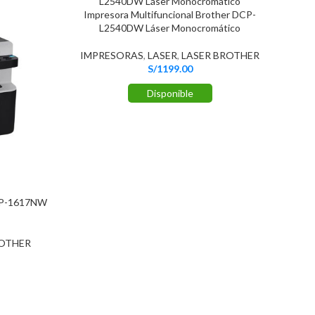
Impresora Multifuncional Brother DCP-
L2540DW Láser Monocromático
IMPRESORAS
,
LASER
,
LASER BROTHER
S/
1199.00
Disponible
DCP-1617NW
ROTHER
I