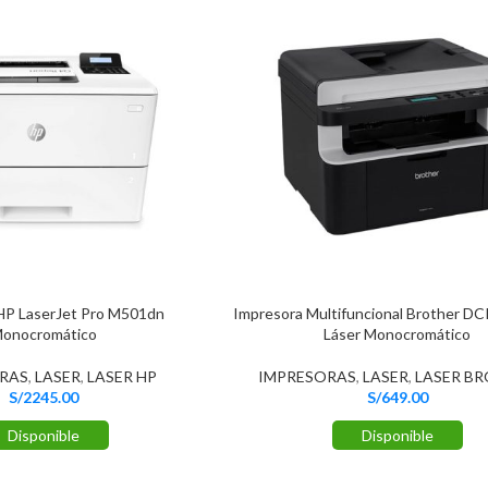
HP LaserJet Pro M501dn
Impresora Multifuncional Brother 
onocromático
Láser Monocromático
RAS
,
LASER
,
LASER HP
IMPRESORAS
,
LASER
,
LASER B
S/
2245.00
S/
649.00
Disponible
Disponible