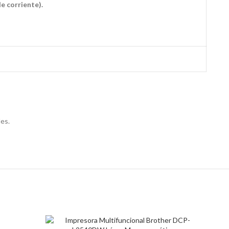
e corriente).
les.