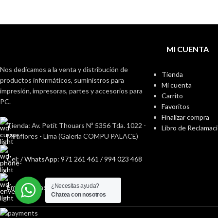
MI CUENTA
Nos dedicamos a la venta y distribución de
Tienda
productos informáticos, suministros para
Mi cuenta
impresión, impresoras, partes y accesorios para
Carrito
PC.
Favoritos
Finalizar compra
Tienda: Av. Petit Thouars Nª 5356 Tda. 1022 -
Libro de Reclamac
Miraflores - Lima (Galerìa COMPU PALACE)
Cel: / WhatsApp: 971 261 461 / 994 023 468
¿Necesitas ayuda?
Email: ventas@fabisan.pe
Chatea con nosotros