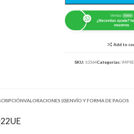
Ventas
Online
¿Necesitas ayuda? ha
nosotros
Add to c
SKU:
10364
Categorías:
IMPR
SCRIPCIÓN
VALORACIONES (0)
ENVÍO Y FORMA DE PAGOS​
 Q22UE