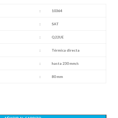
:
10364
:
SAT
:
Q22UE
:
Térmica directa
:
hasta 230 mm/s
:
80 mm