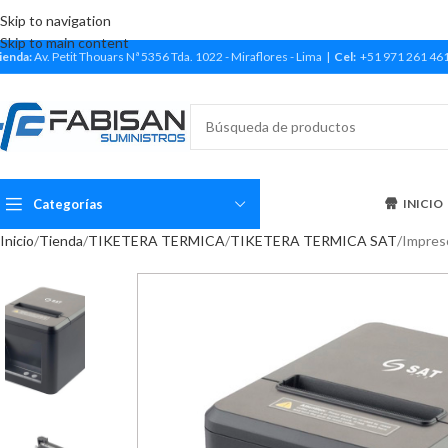
Skip to navigation
Skip to main content
ienda:
Av. Petit Thouars Nª 5356 Tda. 1022 - Miraflores - Lima |
Cel:
+51 971 261 46
Categorías
INICIO
Inicio
Tienda
TIKETERA TERMICA
TIKETERA TERMICA SAT
Impres