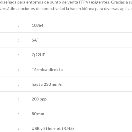
iseñada para entornos de punto de venta (TPV) exigentes. Gracias a su 
 versátiles opciones de conectividad la hacen idónea para diversas aplicac
:
10364
:
SAT
:
Q22UE
:
Térmica directa
:
hasta 230 mm/s
:
203 ppp
:
80 mm
:
USB y Ethernet (RJ45)