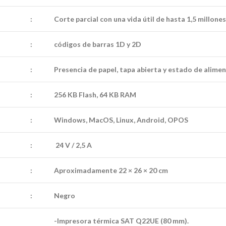
:
Corte parcial con una vida útil de hasta 1,5 millones
:
códigos de barras 1D y 2D
:
Presencia de papel, tapa abierta y estado de alimen
:
256 KB Flash, 64 KB RAM
:
Windows, MacOS, Linux, Android, OPOS
:
24 V / 2,5 A
:
Aproximadamente 22 × 26 × 20 cm
:
Negro
-Impresora térmica SAT Q22UE (80 mm).