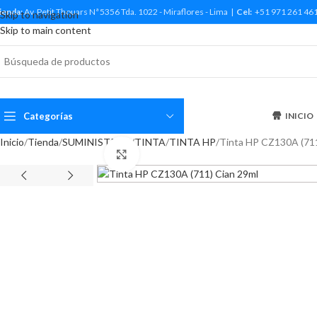
ienda:
Av. Petit Thouars Nª 5356 Tda. 1022 - Miraflores - Lima |
Cel:
+51 971 261 46
Skip to navigation
Skip to main content
Categorías
INICIO
Inicio
Tienda
SUMINISTROS
TINTA
TINTA HP
Tinta HP CZ130A (711
Haga Click para agrandar