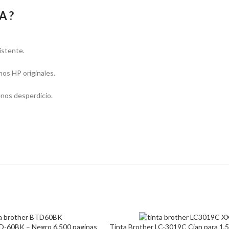
A ?
istente.
hos HP originales.
enos desperdicio.
D-60BK – Negro 6,500 paginas
Tinta Brother LC-3019C Cian para 1,