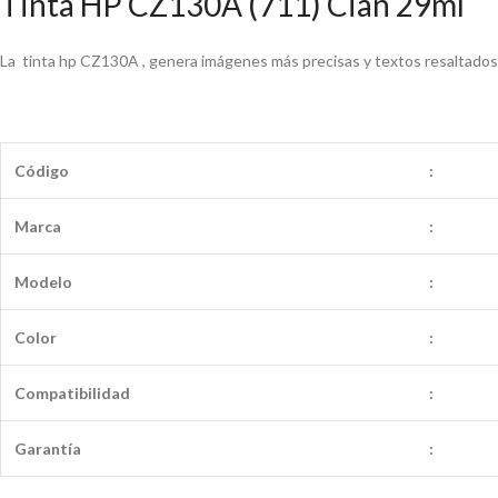
Tinta HP CZ130A (711) Cian 29ml
La tinta hp CZ130A , genera imágenes más precisas y textos resaltados 
Código
:
Marca
:
Modelo
:
Color
:
Compatibilidad
:
Garantía
: