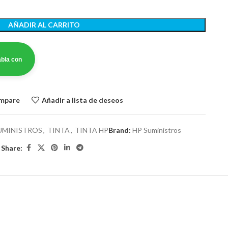
AÑADIR AL CARRITO
bla con
ompare
Añadir a lista de deseos
UMINISTROS
,
TINTA
,
TINTA HP
Brand:
HP Suministros
Share: