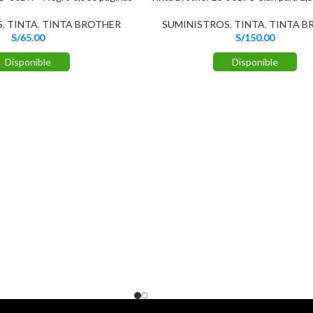
S
,
TINTA
,
TINTA BROTHER
SUMINISTROS
,
TINTA
,
TINTA B
S/
65.00
S/
150.00
Disponible
Disponible