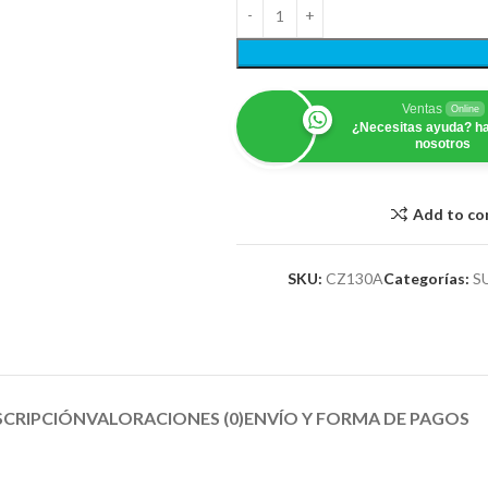
Ventas
Online
¿Necesitas ayuda? ha
nosotros
Add to c
SKU:
CZ130A
Categorías:
S
SCRIPCIÓN
VALORACIONES (0)
ENVÍO Y FORMA DE PAGOS​