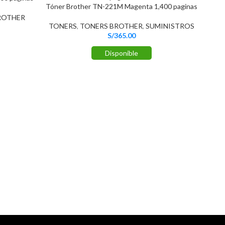
Tóner Brother TN-221M Magenta 1,400 paginas
ROTHER
TONERS
,
TONERS BROTHER
,
SUMINISTROS
S/
365.00
Disponible
Tón
TO