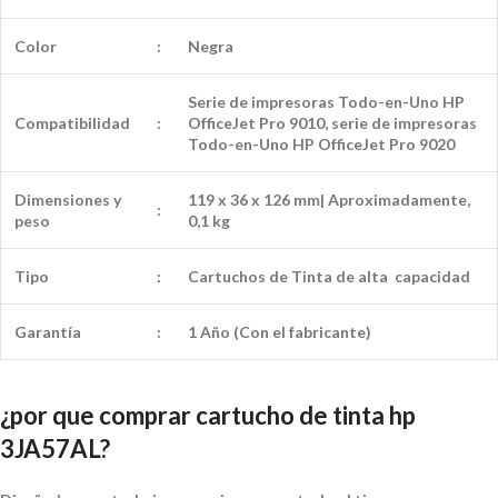
Color
:
Negra
Serie de impresoras Todo-en-Uno HP
Compatibilidad
:
OfficeJet Pro 9010, serie de impresoras
Todo-en-Uno HP OfficeJet Pro 9020
Dimensiones y
119 x 36 x 126 mm| Aproximadamente,
:
peso
0,1 kg
Tipo
:
Cartuchos de Tinta de alta capacidad
Garantía
:
1 Año (Con el fabricante)
¿por que comprar cartucho de tinta hp
3JA57AL?