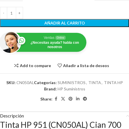
AÑADIR AL CARRITO
Ventas
Online
¿Necesitas ayuda? habla con
nosotros
Add to compare
Añadir a lista de deseos
SKU:
CN050AL
Categorías:
SUMINISTROS
,
TINTA
,
TINTA HP
Brand:
HP Suministros
Share:
Descripción
Tinta HP 951 (CN050AL) Cian 700