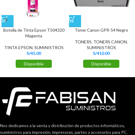
Botella de Tinta Epson T504320
Tóner Canon GPR-54 Negro
Magenta
TONERS
,
TONERS CANON
,
TINTA EPSON
,
SUMINISTROS
SUMINISTROS
S/
45.00
S/
410.00
Disponible
Disponible
Nos dedicamos a la venta y distribución de productos informáticos,
suministros para impresión, impresoras, partes y accesorios para PC.