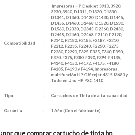
Impresoras HP Deskjet 3910, 3920,
3930, 3940, D1311, D1320, D1330,
D1341, D1360, D1420, D1430, D1445,
D1455, D1460, D1468, D1520, D1530,
D1560, D2330, D2345, D2360, D2430,
D2445, D2460, D2468, F2110, F2120,
F2140, F2180, F2185, F2187, F2210,
Compatibilidad
:
F2212, F2235, F2240, F2250, F2275,
F2280, F2290, F325, F335, F340, F350,
F370, F375, F380, F390, F394, F4135,
F4140, F4150, F4172, F4175, F4180,
F4185, F4190 y F4194, impresoras
multifunción HP Officejet 4315 J3680 y
Todo en Uno HP PSC 1410
Tipo
:
Cartuchos de Tinta de alta capacidad
Garantía
:
1 Año (Con el fabricante)
¿por que comprar cartucho de tinta hp