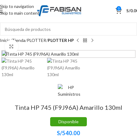
Skip to navigation
0
S/
0.0
Skip to main content
Inicio
Tienda
PLOTTER
PLOTTER HP
Haga Click para agrandar
Tinta HP 745 (F9J96A) Amarillo 130ml
Disponible
S/
540.00