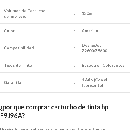
Volumen de Cartucho
:
130ml
de
Impresión
Color
:
Amarillo
DesignJet
Compatibilidad
:
Z2600/Z5600
Tipos de Tinta
:
Basada en Colorantes
1 Año (Con el
Garantía
:
fabricante)
¿por que comprar cartucho de tinta hp
F9J96A?
Diseñado para trabajar por primera vez, todo el tiempo