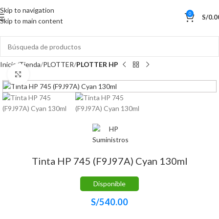
Skip to navigation
0
S/
0.0
Skip to main content
Inicio
Tienda
PLOTTER
PLOTTER HP
Haga Click para agrandar
Tinta HP 745 (F9J97A) Cyan 130ml
Disponible
S/
540.00