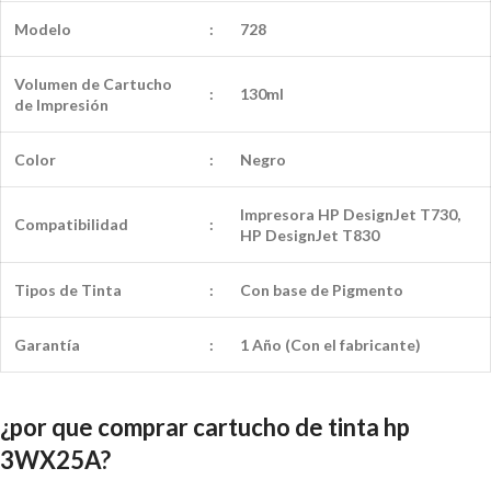
Modelo
:
728
Volumen de Cartucho
:
130ml
de
Impresión
Color
:
Negro
Impresora HP DesignJet T730,
Compatibilidad
:
HP DesignJet T830
Tipos de Tinta
:
Con base de Pigmento
Garantía
:
1 Año (Con el fabricante)
¿por que comprar cartucho de tinta hp
3WX25A?