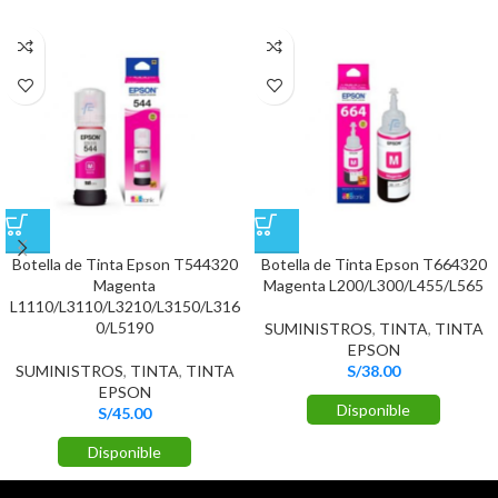
Botella de Tinta Epson T544320
Botella de Tinta Epson T664320
Magenta
Magenta L200/L300/L455/L565
L1110/L3110/L3210/L3150/L316
0/L5190
SUMINISTROS
,
TINTA
,
TINTA
EPSON
SUMINISTROS
,
TINTA
,
TINTA
S/
38.00
EPSON
Disponible
S/
45.00
Disponible