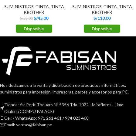
SUMINISTROS
,
TINTA
,
TINTA
SUMINISTROS
,
TINTA
,
TINTA
BROTHER
BROTHER
S/
45.00
S/
110.00
S/
55.00
Disponible
Disponible
Nos dedicamos a la venta y distribución de productos informáticos,
suministros para impresión, impresoras, partes y accesorios para PC.
Tienda: Av. Petit Thouars Nª 5356 Tda. 1022 - Miraflores - Lima
(Galerìa COMPU PALACE)
Cel: / WhatsApp: 971 261 461 / 994 023 468
Email: ventas@fabisan.pe