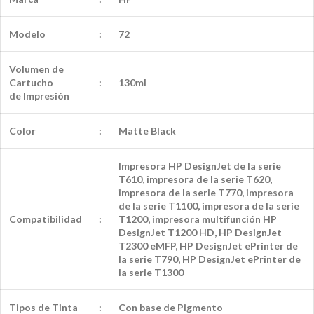
Modelo
:
72
Volumen de
Cartucho
:
130ml
de
Impresión
Color
:
Matte Black
Impresora HP DesignJet de la serie
T610, impresora de la serie T620,
impresora de la serie T770, impresora
de la serie T1100, impresora de la serie
Compatibilidad
:
T1200, impresora multifunción HP
DesignJet T1200 HD, HP DesignJet
T2300 eMFP, HP DesignJet ePrinter de
la serie T790, HP DesignJet ePrinter de
la serie T1300
Tipos de Tinta
:
Con base de Pigmento