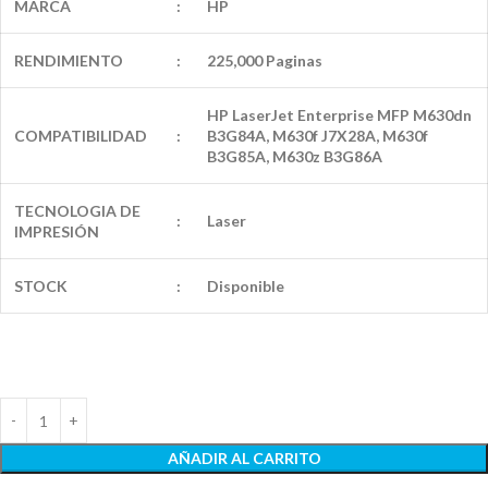
MARCA
:
HP
RENDIMIENTO
:
225,000 Paginas
HP LaserJet Enterprise MFP M630dn
COMPATIBILIDAD
:
B3G84A, M630f J7X28A, M630f
B3G85A, M630z B3G86A
TECNOLOGIA DE
:
Laser
IMPRESIÓN
STOCK
:
Disponible
AÑADIR AL CARRITO