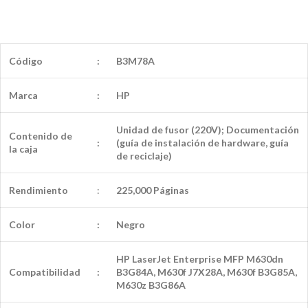
Código
:
B3M78A
Marca
:
HP
Unidad de fusor (220V); Documentación
Contenido de
:
(guía de instalación de hardware, guía
la caja
de reciclaje)
Rendimiento
:
225,000 Páginas
Color
:
Negro
HP LaserJet Enterprise MFP M630dn
Compatibilidad
:
B3G84A, M630f J7X28A, M630f B3G85A,
M630z B3G86A