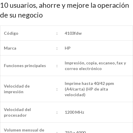
10 usuarios, ahorre y mejore la operación
de su negocio
Código
:
4103fdw
Marca
:
HP
Impresión, copia, escaneo, fax y
Funciones principales
:
correo electrónico
Imprime hasta 40/42 ppm
Velocidad de
:
(A4/carta) (HP de alta
impresión
velocidad)
Velocidad del
:
1200 MHz
procesador
Volumen mensual de
:
750 a 4000