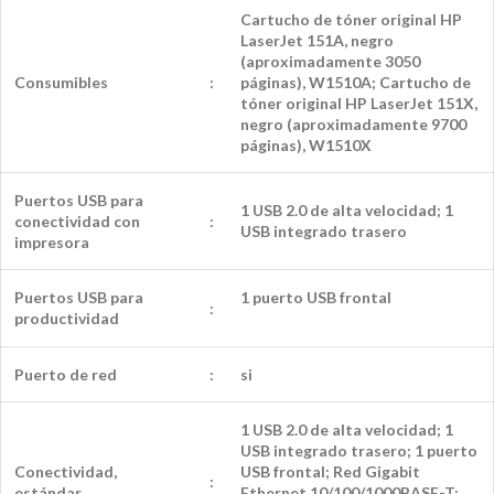
Cartucho de tóner original HP
LaserJet 151A, negro
(aproximadamente 3050
Consumibles
:
páginas), W1510A; Cartucho de
tóner original HP LaserJet 151X,
negro (aproximadamente 9700
páginas), W1510X
Puertos USB para
1 USB 2.0 de alta velocidad; 1
conectividad con
:
USB integrado trasero
impresora
Puertos USB para
1 puerto USB frontal
:
productividad
Puerto de red
:
si
1 USB 2.0 de alta velocidad; 1
USB integrado trasero; 1 puerto
Conectividad,
USB frontal; Red Gigabit
:
estándar
Ethernet 10/100/1000BASE-T;