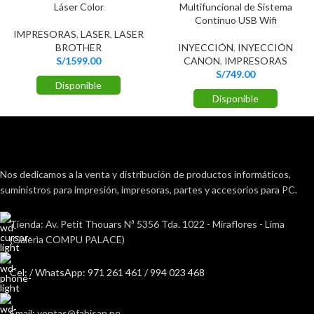
Láser Color
Multifuncional de Sistema
Continuo USB Wifi
IMPRESORAS
,
LASER
,
LASER
BROTHER
INYECCIÓN
,
INYECCIÓN
S/
1599.00
CANON
,
IMPRESORAS
S/
749.00
Disponible
Disponible
Nos dedicamos a la venta y distribución de productos informáticos,
suministros para impresión, impresoras, partes y accesorios para PC.
Tienda: Av. Petit Thouars Nª 5356 Tda. 1022 - Miraflores - Lima
(Galerìa COMPU PALACE)
Cel: / WhatsApp: 971 261 461 / 994 023 468
Email: ventas@fabisan.pe