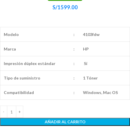
S/
1599.00
Modelo
:
4103fdw
Marca
:
HP
Impresión dúplex estándar
:
Sí
Tipo de suministro
:
1 Tóner
Compatibilidad
:
Windows, Mac OS
AÑADIR AL CARRITO