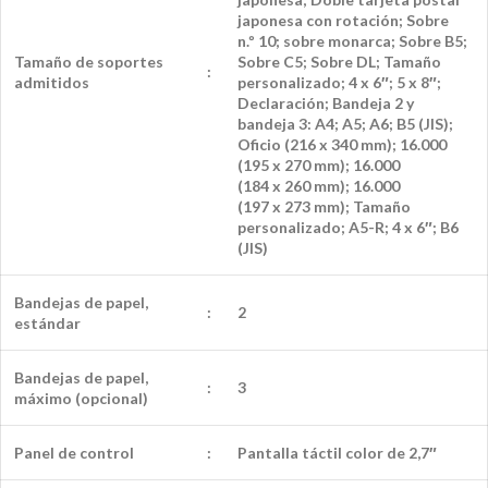
japonesa con rotación; Sobre
n.º 10; sobre monarca; Sobre B5;
Tamaño de soportes
Sobre C5; Sobre DL; Tamaño
:
admitidos
personalizado; 4 x 6″; 5 x 8″;
Declaración; Bandeja 2 y
bandeja 3: A4; A5; A6; B5 (JIS);
Oficio (216 x 340 mm); 16.000
(195 x 270 mm); 16.000
(184 x 260 mm); 16.000
(197 x 273 mm); Tamaño
personalizado; A5-R; 4 x 6″; B6
(JIS)
Bandejas de papel,
:
2
estándar
Bandejas de papel,
:
3
máximo (opcional)
Panel de control
:
Pantalla táctil color de 2,7″