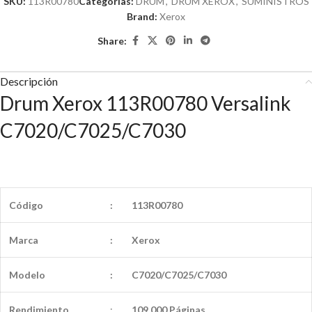
SKU:
113R00780
Categorías:
DRUM
,
DRUM XEROX
,
SUMINISTROS
Brand:
Xerox
Share:
Descripción
Drum Xerox 113R00780 Versalink
C7020/C7025/C7030
Código
:
113R00780
Marca
:
Xerox
Modelo
:
C7020/C7025/C7030
Rendimiento
:
109,000 Páginas