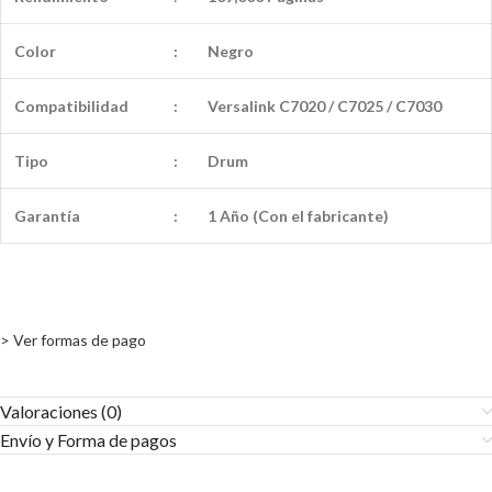
Color
:
Negro
Compatibilidad
:
Versalink C7020 / C7025 / C7030
Tipo
:
Drum
Garantía
:
1 Año (Con el fabricante)
> Ver formas de pago
Valoraciones (0)
Envío y Forma de pagos​