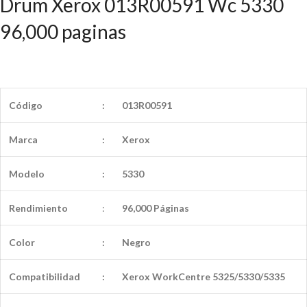
Drum Xerox 013R00591 Wc 5330
96,000 paginas
Código
:
013R00591
Marca
:
Xerox
Modelo
:
5330
Rendimiento
:
96,000 Páginas
Color
:
Negro
Compatibilidad
:
Xerox WorkCentre 5325/5330/5335