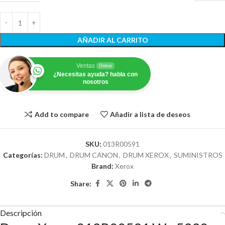
AÑADIR AL CARRITO
Ventas
Online
¿Necesitas ayuda? habla con
nosotros
Add to compare
Añadir a lista de deseos
SKU:
013R00591
Categorías:
DRUM
,
DRUM CANON
,
DRUM XEROX
,
SUMINISTROS
Brand:
Xerox
Share:
Descripción