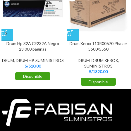
Drum Hp 32A CF232A Negro
Drum Xerox 113R00670 Phaser
23,000 paginas
5500/5550
DRUM
,
DRUM HP
,
SUMINISTROS
DRUM
,
DRUM XEROX
,
S/
510.00
SUMINISTROS
S/
1820.00
Disponible
Disponible