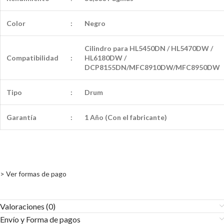
Color
:
Negro
Cilindro para HL5450DN / HL5470DW /
Compatibilidad
:
HL6180DW /
DCP8155DN/MFC8910DW/MFC8950DW
Tipo
:
Drum
Garantía
:
1 Año (Con el fabricante)
> Ver formas de pago
Valoraciones (0)
Envío y Forma de pagos​