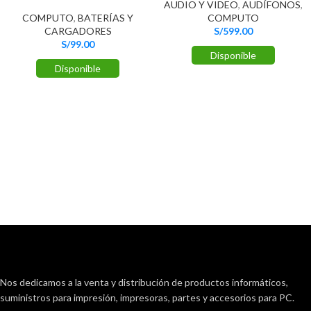
AUDIO Y VIDEO
,
AUDÍFONOS
,
COMPUTO
,
BATERÍAS Y
COMPUTO
CARGADORES
S/
599.00
S/
99.00
Disponible
Disponible
Nos dedicamos a la venta y distribución de productos informáticos,
suministros para impresión, impresoras, partes y accesorios para PC.