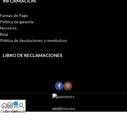
INFORMACIÓN
Formas de Pago
Política de garantía
Nosotros
Blog
Política de devoluciones y reembolsos
LIBRO DE RECLAMACIONES
0
2022
FABISAN
Casa
Tienda
Carro
Mi cuenta