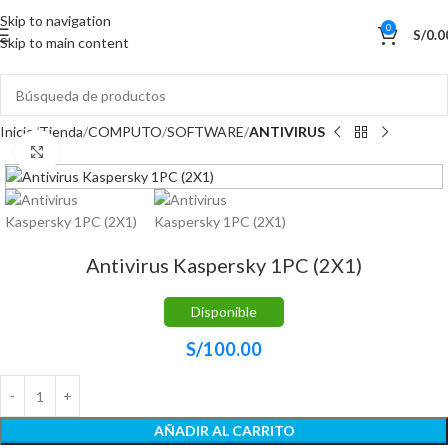
Skip to navigation
0
S/
0.0
Skip to main content
Inicio
Tienda
COMPUTO
SOFTWARE
ANTIVIRUS
Haga Click para agrandar
Antivirus Kaspersky 1PC (2X1)
Disponible
S/
100.00
AÑADIR AL CARRITO