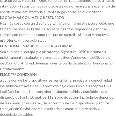
satisfactoria. Signature K650 viene con un reposamanos suave al tacto
integrado, y teclas cómodas y discretas que ofrecen una experiencia de
escritura más satisfactoria durante largas horas en el escritorio.
LOGRA MÁS CON MENOS ESFUERZO
Haz más cosas con un diseño de tamaño normal en Signature K650 que
te permite usar las teclas de accesos directos requeridos y ahorrar
tiempo con comandos como captura de pantalla, silenciar y reactivar
micrófono, y navegación web.
FUNCIONA EN MÚLTIPLES PLATAFORMAS
Sea cual sea el equipo y la plataforma, Signature K650 funciona en
prácticamente cualquier sistema operativo: Windows, macOS, Linux,
ipadOS, iOS, Android. Además, cuenta con la certificación Funciona con
Chromebook™.
ELIGE TU CONEXION
a conexión de los dispositivos es sencillísima, gracias a la conectividad
inalámbrica a través de Bluetooth de bajo consumo o el receptor USB
Logi Bolt incluido. Una conexión inalámbrica sólida y confiable a una
distancia de hasta 10 metros 11El radio de acción inalámbrico depende
de las condiciones de uso, del entorno y de los dispositivos. permite
trabajar con flexibilidad y el escritorio se mantiene ordenado y
despejado de cables.