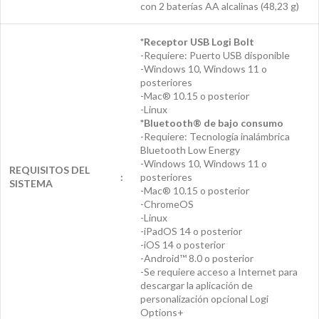
con 2 baterías AA alcalinas (48,23 g)
*Receptor USB Logi Bolt
-Requiere: Puerto USB disponible
-Windows 10, Windows 11 o
posteriores
-Mac® 10.15 o posterior
-Linux
*Bluetooth® de bajo consumo
-Requiere: Tecnología inalámbrica
Bluetooth Low Energy
-Windows 10, Windows 11 o
REQUISITOS DEL
:
posteriores
SISTEMA
-Mac® 10.15 o posterior
-ChromeOS
-Linux
-iPadOS 14 o posterior
-iOS 14 o posterior
-Android™ 8.0 o posterior
-Se requiere acceso a Internet para
descargar la aplicación de
personalización opcional Logi
Options+