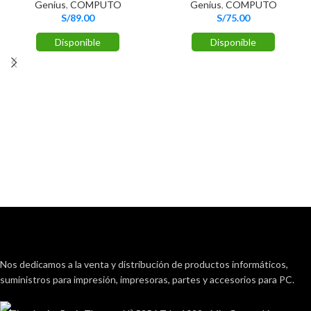
Genius
,
COMPUTO
Genius
,
COMPUTO
S/
89.00
S/
75.00
Disponible
Disponible
Nos dedicamos a la venta y distribución de productos informáticos,
suministros para impresión, impresoras, partes y accesorios para PC.