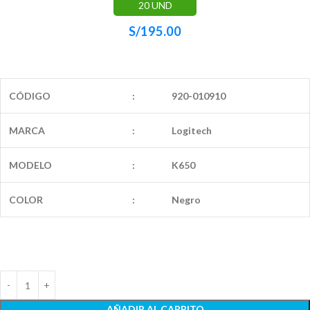
20 UND
S/
195.00
CÓDIGO
:
920-010910
MARCA
:
Logitech
MODELO
:
K650
COLOR
:
Negro
AÑADIR AL CARRITO