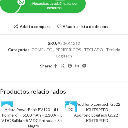
¿Necesitas ayuda? habla con
nosotros
Add to compare
Añadir a lista de deseos
SKU:
920-011312
Categorías:
COMPUTO
,
PERIFERICOS
,
TECLADO
,
Teclado
Logitech
Share:
Productos relacionados
Adata PowerBank PV120 – (Li-
Polímero) – 5100 mAh – 2.10 A – 5
Audifono Logitech G522
V DC Salida – 5 V DC Entrada – 3 x
LIGHTSPEED
– Negro