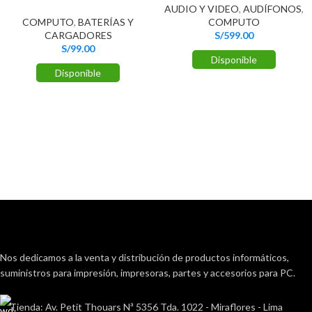
AUDIO Y VIDEO
,
AUDÍFONOS
,
COMPUTO
,
BATERÍAS Y
COMPUTO
CARGADORES
S/
599.00
S/
99.00
Disponible
Disponible
Nos dedicamos a la venta y distribución de productos informáticos,
suministros para impresión, impresoras, partes y accesorios para PC.
Tienda: Av. Petit Thouars Nª 5356 Tda. 1022 - Miraflores - Lima