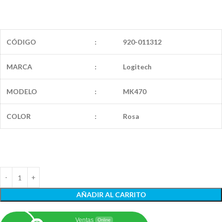
CÓDIGO
:
920-011312
MARCA
:
Logitech
MODELO
:
MK470
COLOR
:
Rosa
AÑADIR AL CARRITO
Ventas
Online