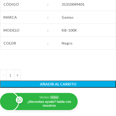
CÓDIGO
:
31310049401
MARCA
:
Genius
MODELO
:
KB-100X
COLOR
:
Negro
AÑADIR AL CARRITO
Ventas
Online
¿Necesitas ayuda? habla con
nosotros