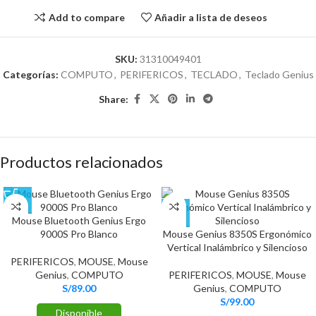
Add to compare
Añadir a lista de deseos
SKU:
31310049401
Categorías:
COMPUTO
,
PERIFERICOS
,
TECLADO
,
Teclado Genius
Share:
Productos relacionados
Mouse Bluetooth Genius Ergo
9000S Pro Blanco
Mouse Genius 8350S Ergonómico
Vertical Inalámbrico y Silencioso
PERIFERICOS
,
MOUSE
,
Mouse
Genius
,
COMPUTO
PERIFERICOS
,
MOUSE
,
Mouse
S/
89.00
Genius
,
COMPUTO
S/
99.00
Disponible