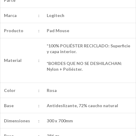
Parte
Marca
:
Logitech
Producto
:
Pad Mouse
*100% POLIÉSTER RECICLADO: Superficie
y capa interior.
Material
:
*BORDES QUE NO SE DESHILACHAN:
Nylon + Poliéster.
Color
:
Rosa
Base
:
Antideslizante, 72% caucho natural
Dimensiones
:
300 x 700mm
Peso
:
286 gr.