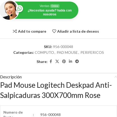
Ventas
Online
¿Necesitas ayuda? habla con
nosotros
Add to compare
Añadir a lista de deseos
SKU:
956-000048
Categorías:
COMPUTO
,
PAD MOUSE
,
PERIFERICOS
Share:
Descripción
Pad Mouse Logitech Deskpad Anti-
Salpicaduras 300X700mm Rose
Numero de
:
956-000048