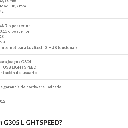
62,15 mm
idad: 38,2 mm
 g
 7 o posterior
.13 o posterior
OS
USB
 Internet para Logitech G HUB (opcional)
ara juegos G304
or USB LIGHTSPEED
tación del usuario
de garantía de hardware limitada
012
ech G305 LIGHTSPEED?