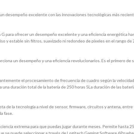
 desempeño excelente con las innovaciones tecnológicas más recientes
 G para ofrecer un desempeño excelente y una eficiencia energética has
 y estable sin filtros, suavizado ni redondeo de píxeles en el rango de
ciona un desempeño y una eficiencia revolucionarios. Es el primero de 
stantemente el procesamiento de frecuencia de cuadro según la velocid
 una duración total de la batería de 250 horas 5La duración de las baterí
ta de la tecnología a nivel de sensor, firmware, circuitos y antena, ent
a fase.
ciencia extrema para que puedas jugar durante meses. Permite hasta 250
 se puede seleccionar a través de Logitech Gaming Software.6Pruebas 