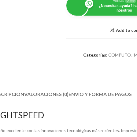
Ventas
Online
¿Necesitas ayuda? ha
nosotros
Add to c
Categorías:
COMPUTO
,
M
SCRIPCIÓN
VALORACIONES (0)
ENVÍO Y FORMA DE PAGOS​
 LIGHTSPEED
excelente con las innovaciones tecnológicas más recientes. Impresion