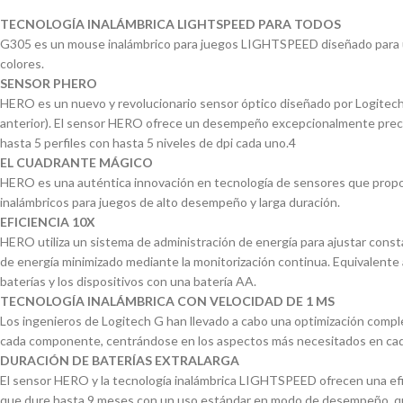
TECNOLOGÍA INALÁMBRICA LIGHTSPEED PARA TODOS
G305 es un mouse inalámbrico para juegos LIGHTSPEED diseñado para un
colores.
SENSOR PHERO
HERO es un nuevo y revolucionario sensor óptico diseñado por Logitech
anterior). El sensor HERO ofrece un desempeño excepcionalmente preciso
hasta 5 perfiles con hasta 5 niveles de dpi cada uno.4
EL CUADRANTE MÁGICO
HERO es una auténtica innovación en tecnología de sensores que propor
inalámbricos para juegos de alto desempeño y larga duración.
EFICIENCIA 10X
HERO utiliza un sistema de administración de energía para ajustar con
de energía minimizado mediante la monitorización continua. Equivalente a
baterías y los dispositivos con una batería AA.
TECNOLOGÍA INALÁMBRICA CON VELOCIDAD DE 1 MS
Los ingenieros de Logitech G han llevado a cabo una optimización comple
cada componente, centrándose en los aspectos más necesitados en cad
DURACIÓN DE BATERÍAS EXTRALARGA
El sensor HERO y la tecnología inalámbrica LIGHTSPEED ofrecen una efi
que dure hasta 9 meses con un uso estándar en modo de desempeño, que