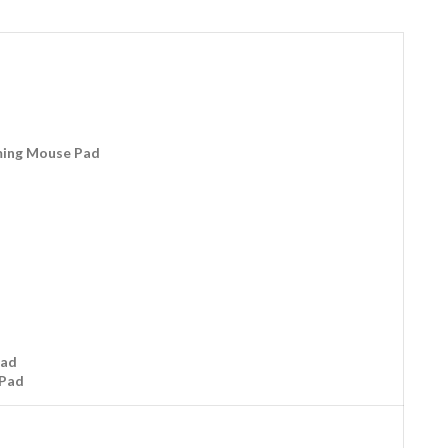
aming Mouse Pad
Pad
 Pad