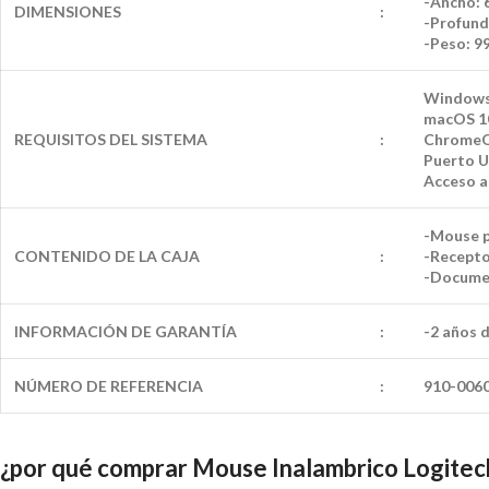
-Ancho: 
DIMENSIONES
:
-Profund
-Peso: 99
Windows®
macOS 10
REQUISITOS DEL SISTEMA
:
Chrome
Puerto 
Acceso a
-Mouse p
CONTENIDO DE LA CAJA
:
-Recept
-Documen
INFORMACIÓN DE GARANTÍA
:
-2 años 
NÚMERO DE REFERENCIA
:
910-006
¿por qué comprar Mouse Inalambrico Logit