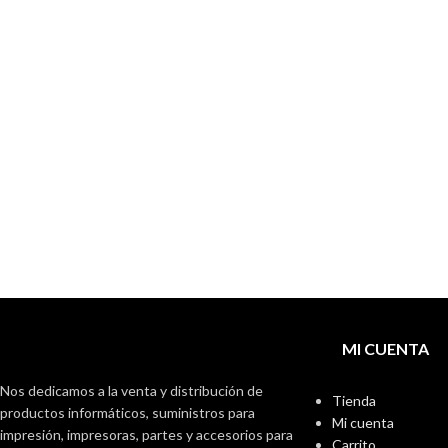
MI CUENTA
Nos dedicamos a la venta y distribución de
Tienda
productos informáticos, suministros para
Mi cuenta
impresión, impresoras, partes y accesorios para
Carrito