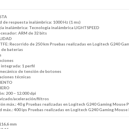
STA
d de respuesta inalámbrica: 1000 Hz (1 ms)
ía inalámbrica: Tecnología inalámbrica LIGHTSPEED
cesador: ARM de 32 bits
LIDAD
PTFE: Recorrido de 250 km Pruebas realizadas en Logitech G240 G
 de baterías
s
nciones
integrada: 1 perfil
mecánico de tensión de botones
caciones técnicas
MIENTO
 HERO
n: 200 – 12.000 dpi
vizado/aceleración/filtros
ión máx.: 40 g Pruebas realizadas en Logitech G240 Gaming Mouse 
d máx.: 400 ips Pruebas realizadas en Logitech G240 Gaming Mouse
 116,6 mm