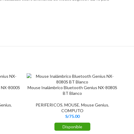
s NX-8000S
Mouse Inalámbrico Bluetooth Genius NX-8080S
BT Blanco
enius
,
PERIFERICOS
,
MOUSE
,
Mouse Genius
,
COMPUTO
S/
75.00
Disponible