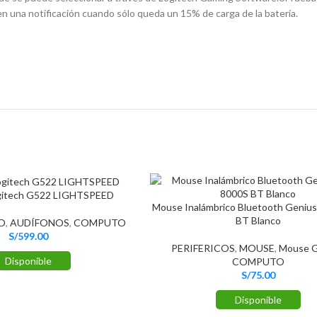
 una notificación cuando sólo queda un 15% de carga de la batería.
gitech G522 LIGHTSPEED
Mouse Inalámbrico Bluetooth Geniu
BT Blanco
O
,
AUDÍFONOS
,
COMPUTO
S/
599.00
PERIFERICOS
,
MOUSE
,
Mouse G
Disponible
COMPUTO
S/
75.00
Disponible