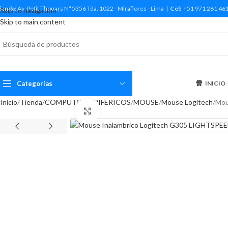
ienda:
Av. Petit Thouars Nª 5356 Tda. 1022 - Miraflores - Lima |
Cel:
+51 971 261 46
Skip to navigation
Skip to main content
Categorías
INICIO
Inicio
Tienda
COMPUTO
PERIFERICOS
MOUSE
Mouse Logitech
Mou
Haga Click para agrandar