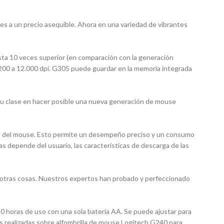
 a un precio asequible. Ahora en una variedad de vibrantes
ta 10 veces superior (en comparación con la generación
 200 a 12.000 dpi. G305 puede guardar en la memoria integrada
su clase en hacer posible una nueva generación de mouse
ad del mouse. Esto permite un desempeño preciso y un consumo
as depende del usuario, las características de descarga de las
re otras cosas. Nuestros expertos han probado y perfeccionado
 horas de uso con una sola batería AA. Se puede ajustar para
realizadas sobre alfombrilla de mouse Logitech G240 para