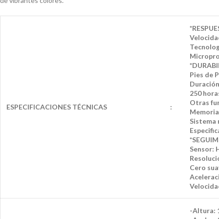
de vibrantes colores.
*RESPUE
Velocida
Tecnolog
Micropro
*DURABI
Pies de 
Duración
250 hora
Otras fu
ESPECIFICACIONES TÉCNICAS
:
Memoria 
Sistema 
Especifi
*SEGUI
Sensor:
Resolució
Cero sua
Acelerac
Velocida
-Altura: