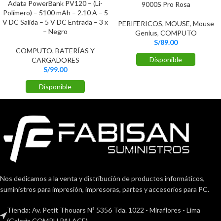
Adata PowerBank PV120 – (Li-
9000S Pro Rosa
Polímero) – 5100 mAh – 2.10 A – 5
V DC Salida – 5 V DC Entrada – 3 x
PERIFERICOS
,
MOUSE
,
Mouse
– Negro
Genius
,
COMPUTO
S/
89.00
COMPUTO
,
BATERÍAS Y
Disponible
CARGADORES
S/
99.00
Disponible
Nos dedicamos a la venta y distribución de productos informáticos,
suministros para impresión, impresoras, partes y accesorios para PC.
Tienda: Av. Petit Thouars Nª 5356 Tda. 1022 - Miraflores - Lima
(Galerìa COMPU PALACE)