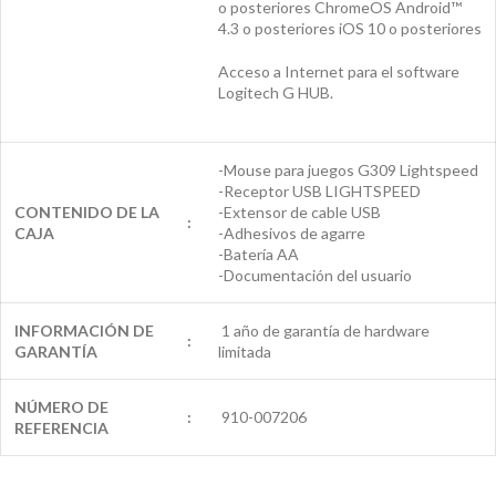
o posteriores ChromeOS Android™
4.3 o posteriores iOS 10 o posteriores
Acceso a Internet para el software
Logitech G HUB.
-Mouse para juegos G309 Lightspeed
-Receptor USB LIGHTSPEED
CONTENIDO DE LA
-Extensor de cable USB
:
CAJA
-Adhesivos de agarre
-Batería AA
-Documentación del usuario
INFORMACIÓN DE
1 año de garantía de hardware
:
GARANTÍA
limitada
NÚMERO DE
:
910-007206
REFERENCIA