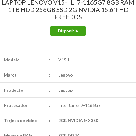
LAPTOP LENOVO V15-IIL I7-1165G7 8GB RAM
1TB HDD 256GB SSD 2G NVIDIA 15.6″FHD
FREEDOS
Disponible
Modelo
:
V15-IIL
Marca
:
Lenovo
Producto
:
Laptop
Procesador
:
Intel Core I7-1165G7
Tarjeta de video
:
2GB NVIDIA MX350
Memoria RAM
:
8GB DDR4