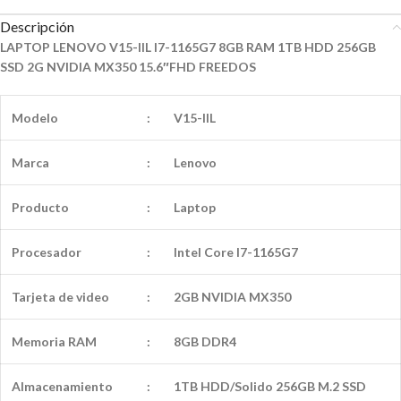
Descripción
LAPTOP LENOVO V15-IIL I7-1165G7 8GB RAM 1TB HDD 256GB
SSD 2G NVIDIA MX350 15.6″FHD FREEDOS
Modelo
:
V15-IIL
Marca
:
Lenovo
Producto
:
Laptop
Procesador
:
Intel Core I7-1165G7
Tarjeta de video
:
2GB NVIDIA MX350
Memoria RAM
:
8GB DDR4
Almacenamiento
:
1TB HDD/Solido 256GB M.2 SSD