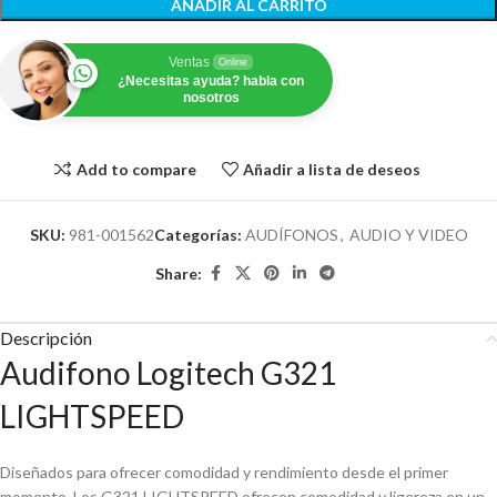
AÑADIR AL CARRITO
Ventas
Online
¿Necesitas ayuda? habla con
nosotros
Add to compare
Añadir a lista de deseos
SKU:
981-001562
Categorías:
AUDÍFONOS
,
AUDIO Y VIDEO
Share:
Descripción
Audifono Logitech G321
LIGHTSPEED
Diseñados para ofrecer comodidad y rendimiento desde el primer
momento. Los G321 LIGHTSPEED ofrecen comodidad y ligereza en un