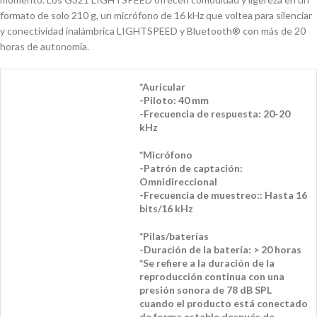
formato de solo 210 g, un micrófono de 16 kHz que voltea para silenciar
y conectividad inalámbrica LIGHTSPEED y Bluetooth® con más de 20
horas de autonomía.
*Auricular
-Piloto: 40 mm
-Frecuencia de respuesta: 20-20
kHz
*Micrófono
-Patrón de captación:
Omnidireccional
-Frecuencia de muestreo:: Hasta 16
bits/16 kHz
*Pilas/baterías
-Duración de la batería: > 20 horas
*Se refiere a la duración de la
reproducción continua con una
presión sonora de 78 dB SPL
cuando el producto está conectado
de forma estable después de