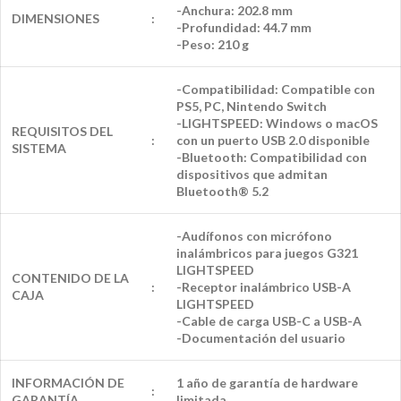
-Anchura: 202.8 mm
DIMENSIONES
:
-Profundidad: 44.7 mm
-Peso: 210 g
-Compatibilidad: Compatible con
PS5, PC, Nintendo Switch
-LIGHTSPEED: Windows o macOS
REQUISITOS DEL
:
con un puerto USB 2.0 disponible
SISTEMA
-Bluetooth: Compatibilidad con
dispositivos que admitan
Bluetooth® 5.2
-Audífonos con micrófono
inalámbricos para juegos G321
LIGHTSPEED
CONTENIDO DE LA
:
-Receptor inalámbrico USB-A
CAJA
LIGHTSPEED
-Cable de carga USB-C a USB-A
-Documentación del usuario
INFORMACIÓN DE
1 año de garantía de hardware
:
GARANTÍA
limitada