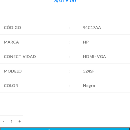
S/
419.00
CÓDIGO
:
94C17AA
MARCA
:
HP
CONECTIVIDAD
:
HDMI- VGA
MODELO
:
524SF
COLOR
:
Negro