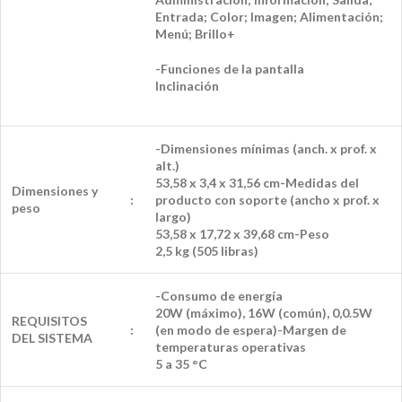
Entrada; Color; Imagen; Alimentación;
Menú; Brillo+
-Funciones de la pantalla
Inclinación
-Dimensiones mínimas (anch. x prof. x
alt.)
53,58 x 3,4 x 31,56 cm
-Medidas del
Dimensiones y
:
producto con soporte (ancho x prof. x
peso
largo)
53,58 x 17,72 x 39,68 cm
-Peso
2,5 kg (505 libras)
-Consumo de energía
20W (máximo), 16W (común), 0,0.5W
REQUISITOS
:
(en modo de espera)
-Margen de
DEL SISTEMA
temperaturas operativas
5 a 35 °C