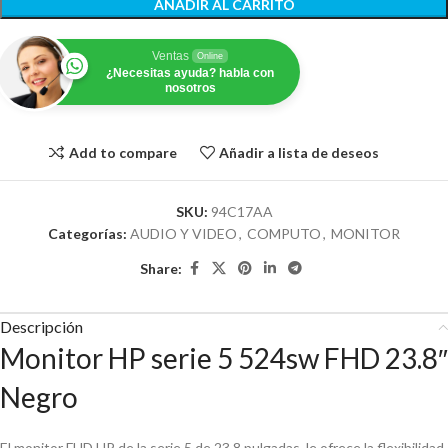
AÑADIR AL CARRITO
Ventas
Online
¿Necesitas ayuda? habla con
nosotros
Add to compare
Añadir a lista de deseos
SKU:
94C17AA
Categorías:
AUDIO Y VIDEO
,
COMPUTO
,
MONITOR
Share:
Descripción
Monitor HP serie 5 524sw FHD 23.8″
Negro
El monitor FHD HP de la serie 5 de 23.8 pulgadas, le ofrece la flexibilidad