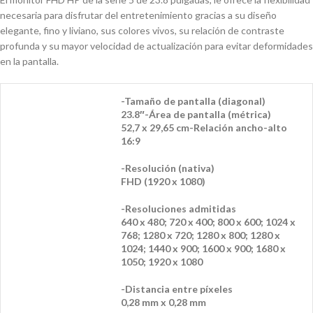
necesaria para disfrutar del entretenimiento gracias a su diseño
elegante, fino y liviano, sus colores vivos, su relación de contraste
profunda y su mayor velocidad de actualización para evitar deformidades
en la pantalla.
-Tamaño de pantalla (diagonal)
23.8″
-Área de pantalla (métrica)
52,7 x 29,65 cm
-Relación ancho-alto
16:9
-Resolución (nativa)
FHD (1920 x 1080)
-Resoluciones admitidas
640 x 480; 720 x 400; 800 x 600; 1024 x
768; 1280 x 720; 1280 x 800; 1280 x
1024; 1440 x 900; 1600 x 900; 1680 x
1050; 1920 x 1080
-Distancia entre píxeles
0,28 mm x 0,28 mm