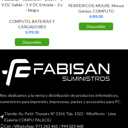
V DC Salida – 5 V DC Entrada – 3 x
PERIFERICOS
,
MOUSE
,
Mouse
– Negro
Genius
,
COMPUTO
S/
89.00
COMPUTO
,
BATERÍAS Y
Disponible
CARGADORES
S/
99.00
Disponible
Nos dedicamos a la venta y distribución de productos informáticos,
suministros para impresión, impresoras, partes y accesorios para PC.
Tienda: Av. Petit Thouars Nª 5356 Tda. 1022 - Miraflores - Lima
(Galerìa COMPU PALACE)
Cel: / WhatsApp: 971 261 461 / 994 023 468