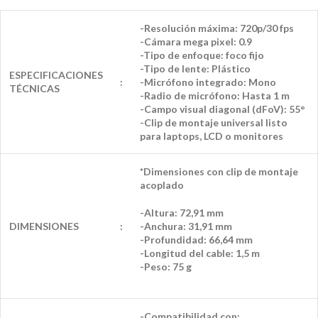
-Resolución máxima: 720p/30 fps
-Cámara mega pixel: 0.9
-Tipo de enfoque: foco fijo
-Tipo de lente: Plástico
ESPECIFICACIONES
:
-Micrófono integrado: Mono
TÉCNICAS
-Radio de micrófono: Hasta 1 m
-Campo visual diagonal (dFoV): 55°
-Clip de montaje universal listo
para laptops, LCD o monitores
*Dimensiones con clip de montaje
acoplado
-Altura: 72,91 mm
DIMENSIONES
:
-Anchura: 31,91 mm
-Profundidad: 66,64 mm
-Longitud del cable: 1,5 m
-Peso: 75 g
-Compatibilidad con: