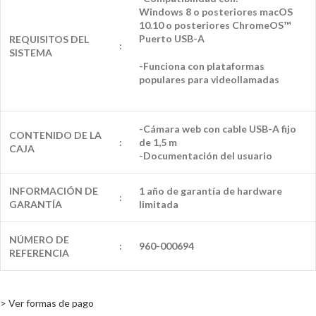
Windows 8 o posteriores macOS
10.10 o posteriores ChromeOS™
Puerto USB-A
REQUISITOS DEL
:
SISTEMA
-Funciona con plataformas
populares para videollamadas
-Cámara web con cable USB-A fijo
CONTENIDO DE LA
:
de 1,5 m
CAJA
-Documentación del usuario
INFORMACIÓN DE
1 año de garantía de hardware
:
GARANTÍA
limitada
NÚMERO DE
:
960-000694
REFERENCIA
> Ver formas de pago