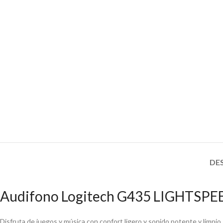
DE
Audifono Logitech G435 LIGHTSPE
Disfruta de juegos y música con confort ligero y sonido potente y limp