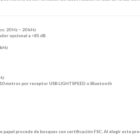
os: 20 Hz – 20 kHz
dor opcional a <85 dB
 kHz
Hz
a 10 metros por receptor USB LIGHTSPEED o Bluetooth
 papel procede de bosques con certificación FSC. Al elegir este pro