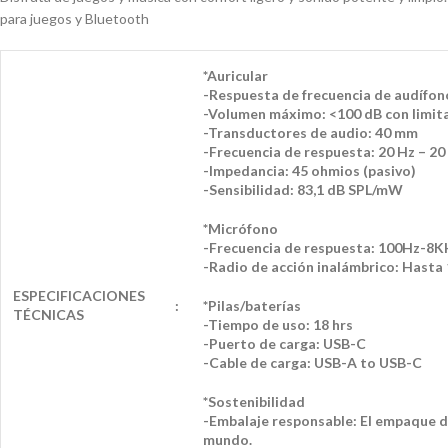
para juegos y Bluetooth
*Auricular
-Respuesta de frecuencia de audífon
-Volumen máximo: <100 dB con limita
-Transductores de audio: 40 mm
-Frecuencia de respuesta: 20 Hz – 20
-Impedancia: 45 ohmios (pasivo)
-Sensibilidad: 83,1 dB SPL/mW
*Micrófono
-Frecuencia de respuesta: 100Hz-8K
-Radio de acción inalámbrico: Hast
ESPECIFICACIONES
:
*Pilas/baterías
TÉCNICAS
-Tiempo de uso: 18 hrs
-Puerto de carga: USB-C
-Cable de carga: USB-A to USB-C
*Sostenibilidad
-Embalaje responsable: El empaque de
mundo.