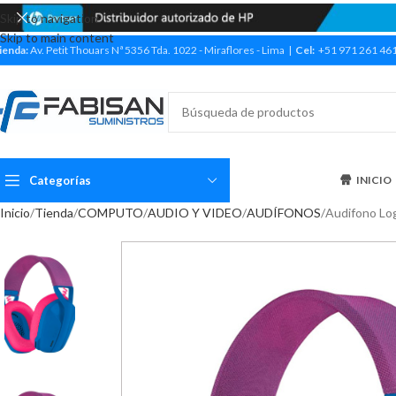
Skip to navigation
Skip to main content
ienda:
Av. Petit Thouars Nª 5356 Tda. 1022 - Miraflores - Lima |
Cel:
+51 971 261 46
Categorías
INICIO
Inicio
Tienda
COMPUTO
AUDIO Y VIDEO
AUDÍFONOS
Audifono Lo