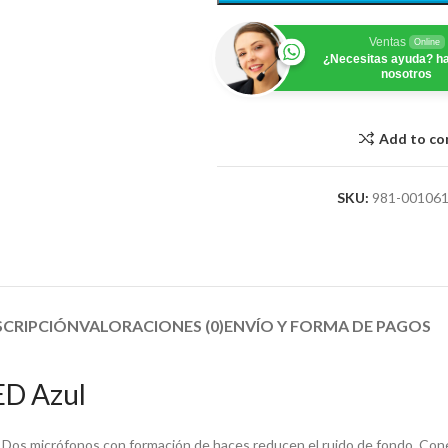
Ventas
Online
¿Necesitas ayuda? ha
nosotros
Add to c
SKU:
981-00106
SCRIPCIÓN
VALORACIONES (0)
ENVÍO Y FORMA DE PAGOS​
ED Azul
io. Dos micrófonos con formación de haces reducen el ruido de fondo. Co