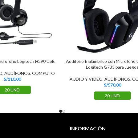
icrofono Logitech H390 USB
Audífono Inalámbrico con Micrófono U
Logitech G733 para Juego
O
,
AUDÍFONOS
,
COMPUTO
S/
110.00
AUDIO Y VIDEO
,
AUDÍFONOS
,
C
S/
570.00
20 UND
20 UND
INFORMACIÓN