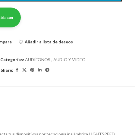
bla con
ompare
Añadir a lista de deseos
1
Categorías:
AUDÍFONOS
,
AUDIO Y VIDEO
Share:
necta tus dispositivos por tecnología inalámbrica LIGHTSPEED