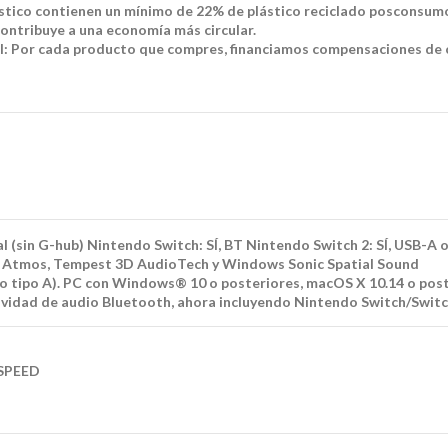
lástico contienen un mínimo de 22% de plástico reciclado posconsum
y contribuye a una economía más circular.
l: Por cada producto que compres, financiamos compensaciones de car
l (sin G-hub) Nintendo Switch: SÍ, BT Nintendo Switch 2: SÍ, USB-A 
y Atmos, Tempest 3D AudioTech y Windows Sonic Spatial Sound
 tipo A). PC con Windows® 10 o posteriores, macOS X 10.14 o poste
ividad de audio Bluetooth, ahora incluyendo Nintendo Switch/Switc
TSPEED