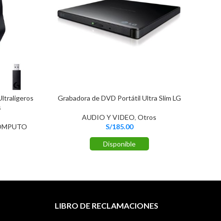
ltraligeros
Grabadora de DVD Portátil Ultra Slim LG
s
AUDIO Y VIDEO
,
Otros
CO
OMPUTO
S/
185.00
Disponible
LIBRO DE RECLAMACIONES