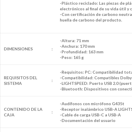
-Plástico reciclado: Las piezas de p
electrónicos al final de su vida útil 
-Con certificación de carbono neutra
huella de carbono del producto.
-Altura: 71 mm
-Anchura: 170 mm
DIMENSIONES
:
-Profundidad: 163 mm
-Peso: 165 g
-Requisitos: PC: Compatibilidad tota
REQUISITOS DEL
-Compatibilidad: Compatibles Dolb
:
SISTEMA
-LIGHTSPEED: Puerto USB 2.0 (puerto
-Bluetooth: Dispositivos con conect
-Audífonos con micrófono G435t
CONTENIDO DE LA
-Receptor inalámbrico USB-A LIGH
:
CAJA
-Cable de carga USB-C a USB-A
-Documentación del usuario