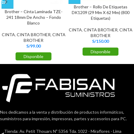
Brother – Rollo De Etiquetas
Brother – Cinta Laminada TZE-
DK1209 (29 Mm X 62 Mm) (800
241 18mm De Ancho – Fondo
Etiquetas)
Blanco
CINTA
,
CINTA BROTHER
,
CINTA
CINTA
,
CINTA BROTHER
,
CINTA
BROTHER
BROTHER
S/
150.00
S/
99.00
Disponible
Disponible
Nos dedicamos a la venta y distribución de productos informáticos,
suministros para impresión, impresoras, partes y accesorios para PC.
Tienda: Av. Petit Thouars Nª 5356 Tda. 1022 - Miraflores - Lima