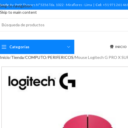
ienda:
Av. Petit Thouars Nª 5356 Tda. 1022 - Miraflores - Lima |
Cel:
+51 971 261 46
Skip to navigation
Skip to main content
Categorías
INICIO
Inicio
Tienda
COMPUTO
PERIFERICOS
Mouse Logitech G PRO X S