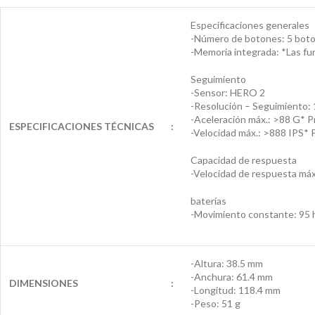
Especificaciones generales
-Número de botones: 5 bot
-Memoria integrada: *Las f
Seguimiento
-Sensor: HERO 2
-Resolución – Seguimiento:
-Aceleración máx.: >88 G* 
ESPECIFICACIONES TÉCNICAS
:
-Velocidad máx.: >888 IPS*
Capacidad de respuesta
-Velocidad de respuesta máx
baterías
-Movimiento constante: 95 h 
-Altura: 38.5 mm
-Anchura: 61.4 mm
DIMENSIONES
:
-Longitud: 118.4 mm
-Peso: 51 g