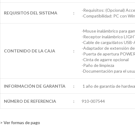
-Requisitos: (Opcional) Acc
REQUISITOS DEL SISTEMA
:
-Compatibilidad: PC con Win
-Mouse inalámbrico para g
-Receptor inalámbrico LIG
-Cable de carga/datos USB-
-Adaptador de extensión de
CONTENIDO DE LA CAJA
:
-Puerta de apertura POWER
-Cinta de agarre opcional
-Paño de limpieza
-Documentación para el usu
INFORMACIÓN DE GARANTÍA
:
1 año de garantía de hardwa
NÚMERO DE REFERENCIA
:
910-007544
> Ver formas de pago