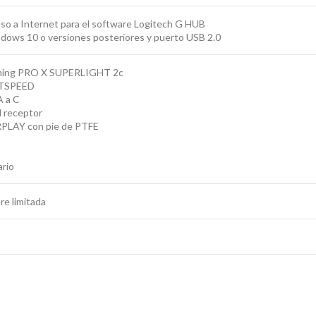
eso a Internet para el software Logitech G HUB
dows 10 o versiones posteriores y puerto USB 2.0
aming PRO X SUPERLIGHT 2c
HTSPEED
A a C
l receptor
PLAY con pie de PTFE
ario
re limitada