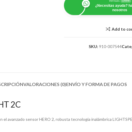
Ventas
Online
¿Necesitas ayuda? ha
nosotros
Add to c
SKU:
910-007544
Cate
SCRIPCIÓN
VALORACIONES (0)
ENVÍO Y FORMA DE PAGOS​
HT 2C
 el avanzado sensor HERO 2, robusta tecnología inalámbrica LIGHTSP