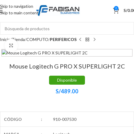
Skip to navigation
0
S/
0.0
Skip to main content
Inicio
Tienda
COMPUTO
PERIFERICOS
Haga Click para agrandar
Mouse Logitech G PRO X SUPERLIGHT 2C
Disponible
S/
489.00
CÓDIGO
:
910-007530