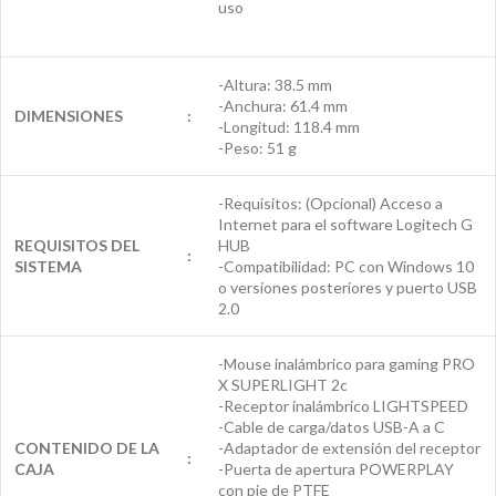
uso
-Altura: 38.5 mm
-Anchura: 61.4 mm
DIMENSIONES
:
-Longitud: 118.4 mm
-Peso: 51 g
-Requisitos: (Opcional) Acceso a
Internet para el software Logitech G
REQUISITOS DEL
HUB
:
SISTEMA
-Compatibilidad: PC con Windows 10
o versiones posteriores y puerto USB
2.0
-Mouse inalámbrico para gaming PRO
X SUPERLIGHT 2c
-Receptor inalámbrico LIGHTSPEED
-Cable de carga/datos USB-A a C
CONTENIDO DE LA
-Adaptador de extensión del receptor
:
CAJA
-Puerta de apertura POWERPLAY
con pie de PTFE