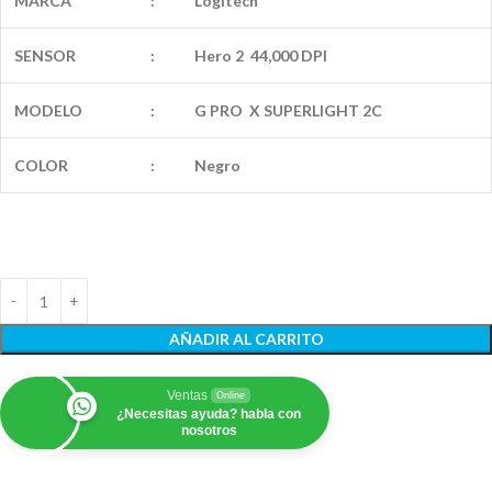
MARCA
:
Logitech
SENSOR
:
Hero 2 44,000 DPI
MODELO
:
G PRO X SUPERLIGHT 2C
COLOR
:
Negro
AÑADIR AL CARRITO
Ventas
Online
¿Necesitas ayuda? habla con
nosotros