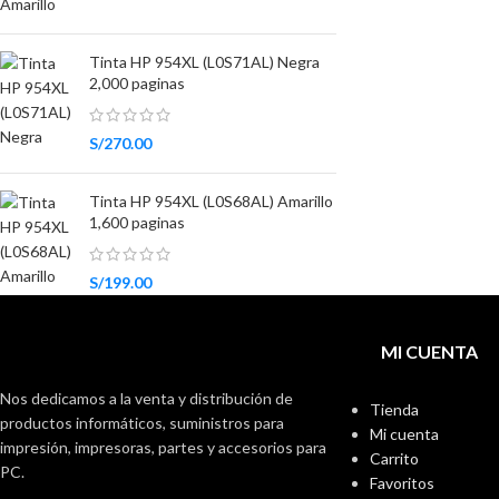
Tinta HP 954XL (L0S71AL) Negra
2,000 paginas
S/
270.00
Tinta HP 954XL (L0S68AL) Amarillo
1,600 paginas
S/
199.00
MI CUENTA
Nos dedicamos a la venta y distribución de
Tienda
productos informáticos, suministros para
Mi cuenta
impresión, impresoras, partes y accesorios para
Carrito
PC.
Favoritos