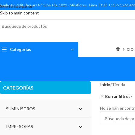
ienda:
Av. Petit Thouars Nª 5356 Tda. 1022 - Miraflores - Lima |
Cel:
+51 971 261 46
Skip to navigation
Skip to main content
Categorías
INICIO
Inicio
Tienda
CATEGORÍAS
Borrar filtros
No se han encontr
SUMINISTROS
IMPRESORAS